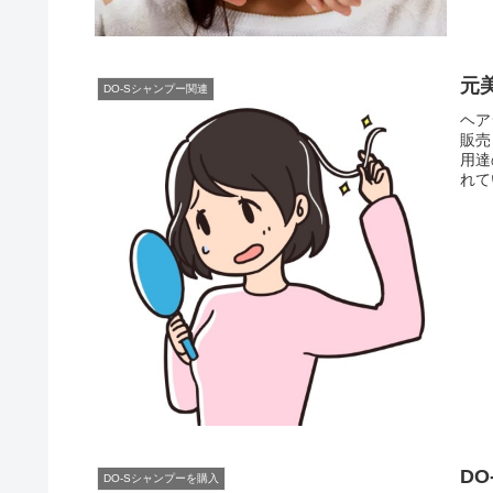
元
DO-Sシャンプー関連
ヘア
販売
用達
れて
D
DO-Sシャンプーを購入