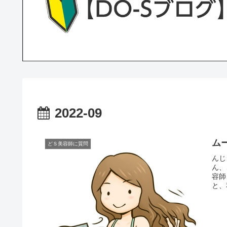
2022-09
ム
どＳ美容師に質問
んじ
ん、
容師
と、