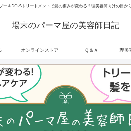
ャンプー＆DO-Sトリートメントで髪の傷みが変わる？理美容師向けの目
場末のパーマ屋の美容師日記
ル
オンラインストア
Ｑ＆Ａ
理美