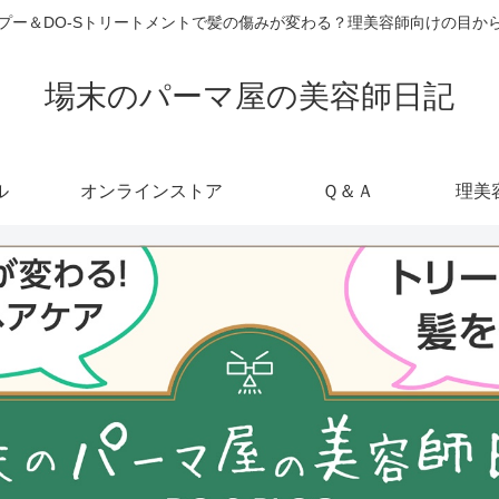
ャンプー＆DO-Sトリートメントで髪の傷みが変わる？理美容師向けの目
場末のパーマ屋の美容師日記
ル
オンラインストア
Ｑ＆Ａ
理美