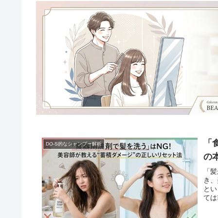
「
DO-S的なシャンプー解析
の
「髪
き、
とい
ては