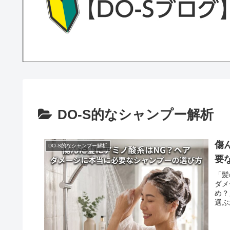
DO-S的なシャンプー解析
傷
DO-S的なシャンプー解析
要
「髪
ダメ
め？
選ぶ