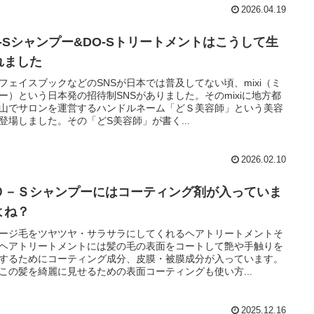
2026.04.19
O-Sシャンプー&DO-Sトリートメントはこうして生
れました
フェイスブックなどのSNSが日本では普及してない頃、mixi（ミ
ー）という日本発の招待制SNSがありました。そのmixiに地方都
山でサロンを運営するハンドルネーム「どＳ美容師」という美容
登場しました。その「どS美容師」が書く...
2026.02.10
Ｏ－Ｓシャンプーにはコーティング剤が入っていま
よね？
ージ毛をツヤツヤ・サラサラにしてくれるヘアトリートメントそ
ヘアトリートメントには髪の毛の表面をコートして艶や手触りを
するためにコーティング成分、皮膜・被膜成分が入っています。
この髪を綺麗に見せるための表面コーティングも使い方...
2025.12.16