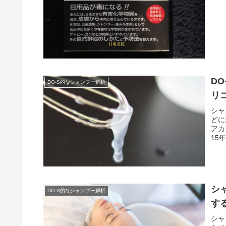
D
DO-S的なシャンプー解析
リ
シャ
どに
アカ
15
シ
DO-S的なシャンプー解析
す
シャ