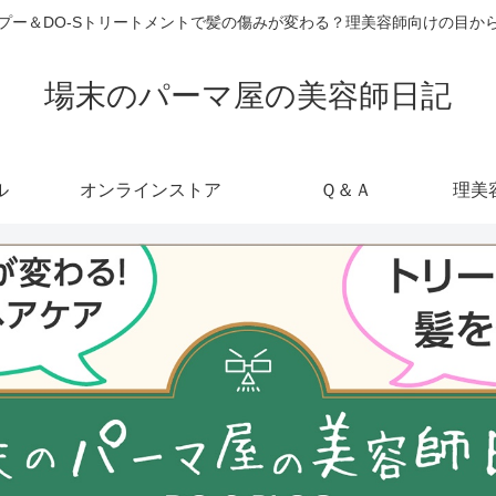
ャンプー＆DO-Sトリートメントで髪の傷みが変わる？理美容師向けの目
場末のパーマ屋の美容師日記
ル
オンラインストア
Ｑ＆Ａ
理美