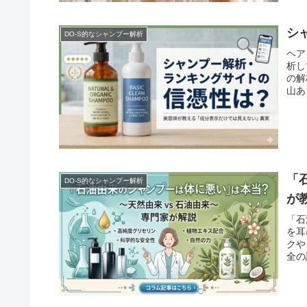
シ
DO-S的なシャンプー解析
ヘア
析し
の解
山あ
「
DO-S的なシャンプー解析
が
「石
を耳
クや
全の