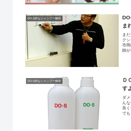
D
DO-S的なシャンプー解析
ま
まだ
クシ
市岡
師が
Ｄ
DO-S的なシャンプー解析
す
ダメ
んな
良く
でも