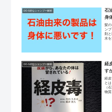
石
DO-S的なシャンプー解析
身
髪の
ンプ
剤と
水を
経
DO-S的なシャンプー解析
す
経皮
とは
（石
物質