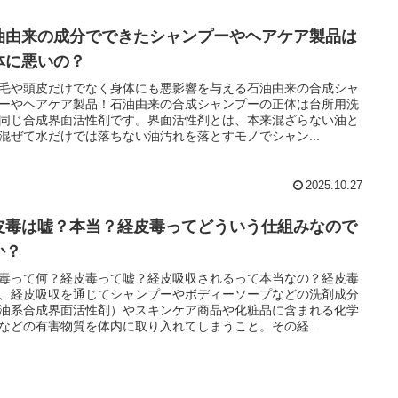
油由来の成分でできたシャンプーやヘアケア製品は
体に悪いの？
毛や頭皮だけでなく身体にも悪影響を与える石油由来の合成シャ
ーやヘアケア製品！石油由来の合成シャンプーの正体は台所用洗
同じ合成界面活性剤です。界面活性剤とは、本来混ざらない油と
混ぜて水だけでは落ちない油汚れを落とすモノでシャン...
2025.10.27
皮毒は嘘？本当？経皮毒ってどういう仕組みなので
か？
毒って何？経皮毒って嘘？経皮吸収されるって本当なの？経皮毒
、経皮吸収を通じてシャンプーやボディーソープなどの洗剤成分
油系合成界面活性剤）やスキンケア商品や化粧品に含まれる化学
などの有害物質を体内に取り入れてしまうこと。その経...