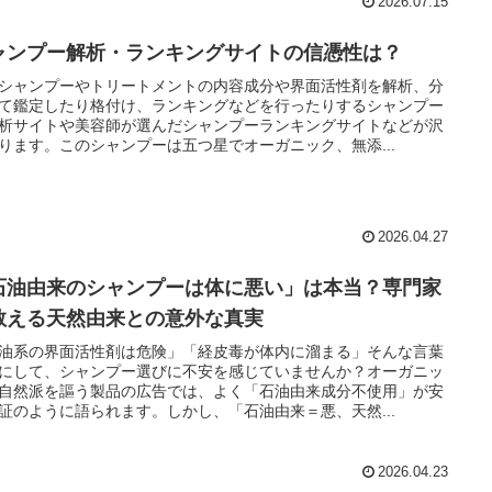
2026.07.15
ャンプー解析・ランキングサイトの信憑性は？
シャンプーやトリートメントの内容成分や界面活性剤を解析、分
て鑑定したり格付け、ランキングなどを行ったりするシャンプー
析サイトや美容師が選んだシャンプーランキングサイトなどが沢
ります。このシャンプーは五つ星でオーガニック、無添...
2026.04.27
石油由来のシャンプーは体に悪い」は本当？専門家
教える天然由来との意外な真実
油系の界面活性剤は危険」「経皮毒が体内に溜まる」そんな言葉
にして、シャンプー選びに不安を感じていませんか？オーガニッ
自然派を謳う製品の広告では、よく「石油由来成分不使用」が安
証のように語られます。しかし、「石油由来＝悪、天然...
2026.04.23