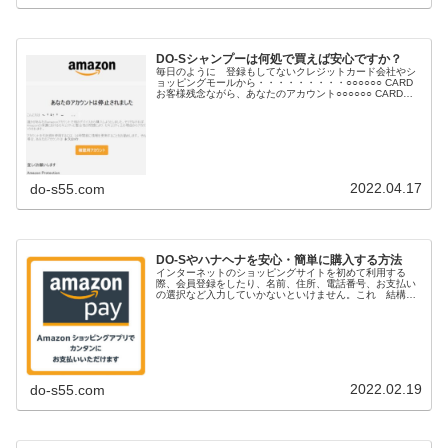
DO-Sシャンプーは何処で買えば安心ですか？
毎日のように 登録もしてないクレジットカード会社やシ
ョッピングモールから・・・・・・・・・○○○○○○ CARD
お客様残念ながら、あなたのアカウント○○○○○○ CARDを
更新できませんでした。これは、カードが期限切れになっ
たか。請求先住所...
2022.04.17
do-s55.com
DO-Sやハナヘナを安心・簡単に購入する方法
インターネットのショッピングサイトを初めて利用する
際、会員登録をしたり、名前、住所、電話番号、お支払い
の選択など入力していかないといけません。これ 結構手
間だったりしませんか？また・・・最近ではカード情報流
出のリスクとかも考えると「商品を購...
2022.02.19
do-s55.com