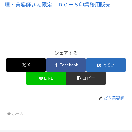
理・美容師さん限定 ＤＯーＳ印業務用販売
シェアする
X
Facebook
はてブ
LINE
コピー
どＳ美容師
ホーム