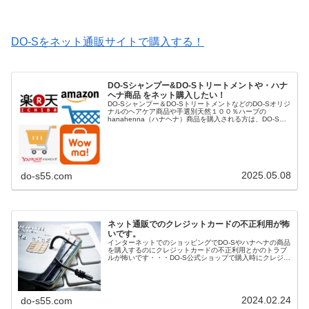
DO-Sをネット通販サイトで購入する！
DO-Sシャンプー&DO-Sトリートメントや・ハナ
ヘナ商品 をネット購入したい！
DO-Sシャンプー＆DO-SトリートメントなどのDO-Sオリジ
ナルのヘアケア商品や手選別天然１００％ハーブの
hanahenna（ハナヘナ）商品を購入される方は、DO-S公
式ショップや楽天市場、Yahoo!ショッピング、AUpayマー
ケット（...
2025.05.08
do-s55.com
ネット通販でのクレジットカードの不正利用が怖
いです。
インターネットでのショッピングでDO-Sやハナヘナの商品
を購入するのにクレジットカードの不正利用とかのトラブ
ルが怖いです・・・DO-S公式ショップで購入時にクレジッ
トカード決済をしても安全なのですか？多くの方からこの
ような質問を頂きます。イ...
2024.02.24
do-s55.com