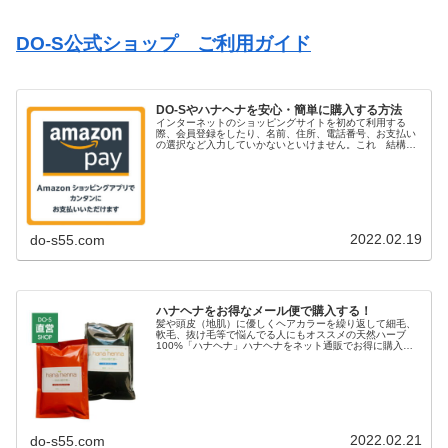
DO-S公式ショップ ご利用ガイド
DO-Sやハナヘナを安心・簡単に購入する方法
インターネットのショッピングサイトを初めて利用する
際、会員登録をしたり、名前、住所、電話番号、お支払い
の選択など入力していかないといけません。これ 結構手
間だったりしませんか？また・・・最近ではカード情報流
出のリスクとかも考えると「商品を購...
2022.02.19
do-s55.com
ハナヘナをお得なメール便で購入する！
髪や頭皮（地肌）に優しくヘアカラーを繰り返して細毛、
軟毛、抜け毛等で悩んでる人にもオススメの天然ハーブ
100%「ハナヘナ」ハナヘナをネット通販でお得に購入す
るためにDO-S公式ショップでは「ネコポス」を導入しまし
た！「ネコポス」とは？「ネコ...
2022.02.21
do-s55.com