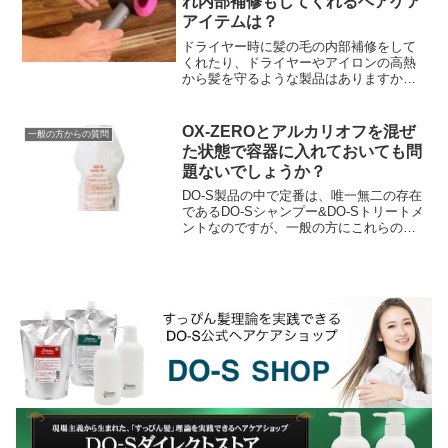
れ内部補修もしてくれるヘアケア
アイテムは？
ドライヤー時に髪の毛の内部補修をして
くれたり、ドライヤーやアイロンの高熱
から髪を守るような製品はありますか？
最近は洗い流さないタイプのヘアトリー
トメント（アウトバストリートメント）
なんかで髪の毛のケラ...
OX-ZEROとアルカリオフを混ぜ
一般の方からの質問
た状態で容器に入れておいても問
題ないでしょうか？
DO-S製品の中で定番は、唯一無二の存在
であるDO-Sシャンプー&DO-Sトリートメ
ントなのですが、一般の方にこれらの次
に売れ筋でみなさんからの評価の高いの
が『DO-Sアルカリオフ』です。でもこの
DO...