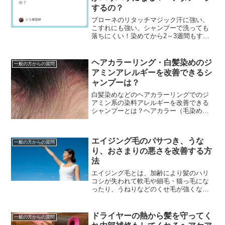
するの？
ブローネのリタッチマジック汗に強い、
こすれにも強い、シャンプーで洗っても
落ちにくい！染めてから2～3週間もする
と根元から白髪が出てきて気になりだす
分け目...けど、頻繁に白髪染めをすると
傷みが気になる...
ヘアカラーリング・白髪染めのジ
一般の方からの質問
アミンアレルギーを改善できるシ
ャンプーは？
白髪染めなどのヘアカラーリングでのジ
アミン系の染料アレルギーを改善できる
シャンプーとは？ヘアカラー（毛染め）
の頭皮トラブルや悩みで最も多いのがジ
アミン系染料でのアレルギーです。ジア
ミンアレルギーってな...
エイジング毛のパサつき、うな
一般の方からの質問
り、おさまりの悪さを改善する方
法
エイジング毛とは、加齢により髪のハリ
コシが失われて軟毛や細毛・猫っ毛にな
ったり、うねりなどのくせ毛が強くなっ
たり、パサパサして髪のツヤが失われた
り白髪が増えるなど毛髪や頭皮が変化す
ることです。エイジン...
ドライヤーの熱から髪を守ってく
一般の方からの質問