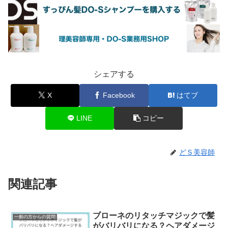
シェアする
X
Facebook
はてブ
LINE
コピー
どＳ美容師
関連記事
ブローネのリタッチマジックで髪
一般の方からの質問
がバリバリになる？ヘアダメージ