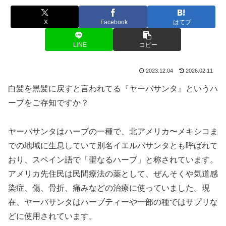
X
Facebook
はてブ
LINE
コピー
2023.12.04
2026.02.11
白髪を黒髪に戻すと言われてる『ヤーバサンタ』というハ
ーブをご存知ですか？
ヤーバサンタはハーブの一種で、北アメリカ〜メキシコま
での地域に生息していて別名イエルバサンタとも呼ばれて
おり、スペイン語で「聖なるハーブ」と称されています。
アメリカ先住民は民間療法の薬として、ぜんそくや気道感
染症、傷、骨折、痛みなどの治療に使っていました。現
在、ヤーバサンタはハーブティーや一部の種ではサプリな
どに使用されています。