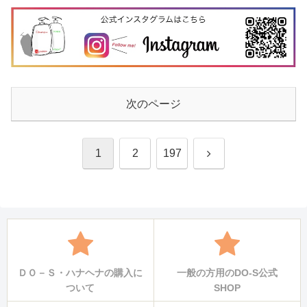
次のページ
次
1
2
197
へ
ＤＯ－Ｓ・ハナヘナの購入に
一般の方用のDO-S公式
ついて
SHOP