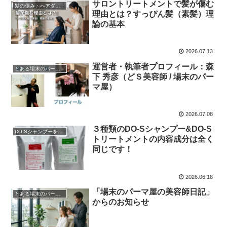
サロントリートメントで髪が傷む
髪の傷み・ヘアダメージ
理由とは？すっぴん髪（素髪）理
論の基本
2026.07.13
運営者・執筆者プロフィール：森
とある場末のパーマ屋
下 秀彦（どＳ美容師 / 場末のパー
マ屋）
2026.07.08
３種類のDO-Sシャンプー&DO-S
DO-Sシャンプーを購入
トリートメントの内容成分は全く
同じです！
2026.06.18
「場末のパーマ屋の美容師日記」
とある場末のパーマ屋
からのお知らせ