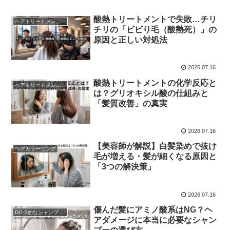
酸熱トリートメントで失敗…チリ
ヘアトリートメントの真実
チリの「ビビり毛（酸熱死）」の
原因と正しい対処法
2026.07.16
酸熱トリートメントの化学反応と
ヘアトリートメントの真実
は？グリオキシル酸の仕組みと
「髪質改善」の真実
2026.07.16
【美容師が解説】白髪染めで抜け
ヘアカラーリング
毛が増える・髪が細くなる原因と
「3つの解決策」
2026.07.16
傷んだ髪にアミノ酸系はNG？ヘ
DO-S的なシャンプー解析
アダメージに本当に必要なシャン