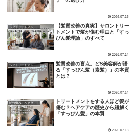
プーの選び方
2026.07.15
【髪質改善の真実】サロントリー
ヘアトリートメントの真実
トメントで髪が傷む理由と「すっ
ぴん髪理論」のすべて
2026.07.14
髪質改善の盲点。どS美容師が語
ヘアトリートメントの真実
る「すっぴん髪（素髪）」の本質
とは？
2026.07.14
トリートメントをする人ほど髪が
髪の傷み・ヘアダメージ
傷む？ヘアケアの歴史から紐解く
「すっぴん髪」の本質
2026.07.13