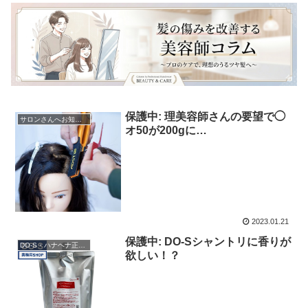
保護中: 理美容師さんの要望で◯
サロンさんへお知らせ
オ50が200gに…
2023.01.21
保護中: DO-Sシャントリに香りが
DO-S・ハナヘナ正規販売店
欲しい！？