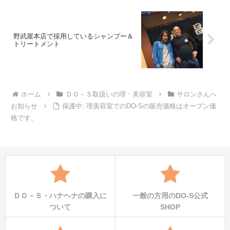
野武屋本店で採用しているシャンプー＆
トリートメント
ホーム
ＤＯ－Ｓ取扱いの理・美容室
サロンさんへ
お知らせ
保護中: 理美容室でのDO-Sの販売価格はオープン価
格です。
ＤＯ－Ｓ・ハナヘナの購入に
一般の方用のDO-S公式
ついて
SHOP