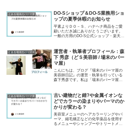
オグリコール酸やシステアミンなどはア
ルカリ性でないと還元力が弱いのです
が、このGMTは弱酸性...
DO-Sショップ＆DO-S業務用ショ
とある場末のパーマ屋
ップの夏季休暇のお知らせ
平素よりＤＯ－Ｓ、ハナヘナ商品をご愛
顧いただき誠にありがとうございます。
一般の方用のDO-S公式ショップ・楽天市
場・Amazon・Yahoo!ショッピング等の
正規販売ショップと理美容師さん専用
DO-S...
運営者・執筆者プロフィール：森
とある場末のパーマ屋
下 秀彦（どＳ美容師 / 場末のパー
マ屋）
こんにちは、ブログ『場末のパーマ屋の
美容師日記』の運営・執筆を行っている
森下秀彦です。私は「場末のパーマ屋」
「どＳ美容師」の通称で知られる元美容
師であり、40年以上の現場経験と、独自
のヘアケア製品・美...
古い建物だと錆?や金属イオンな
とある場末のパーマ屋
どでカラーの染まりやパーマのか
かりが変わる？
美容室メニューのヘアカラーリングやパ
ーマ、縮毛矯正などの化学薬品を使用す
るメニューやシャンプーやトリートメン
トなどのヘアケア製品は意外とお水（水