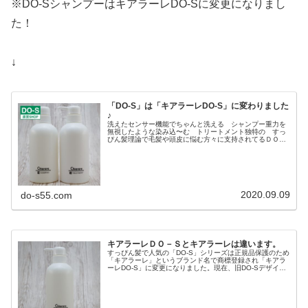
※DO-SシャンプーはキアラーレDO-Sに変更になりまし
た！
↓
「DO-S」は「キアラーレDO-S」に変わりました
♪
洗えたセンサー機能でちゃんと洗える シャンプー重力を
無視したような染み込〜む トリートメント独特の すっ
ぴん髪理論で毛髪や頭皮に悩む方々に支持されてるＤＯ－
Ｓシャンプー とＤＯ－Ｓトリートメント もおかげさま
で販売開始から約１０年になります...
2020.09.09
do-s55.com
キアラーレＤＯ－Ｓとキアラーレは違います。
すっぴん髪で人気の「DO-S」シリーズは正規品保護のため
「キアラーレ」というブランド名で商標登録され「キアラ
ーレDO-S」に変更になりました。現在、旧DO-Sデザイン
容器在庫がなくなった商品より随時キアラーレDO-Sシリー
ズに変更になってお...