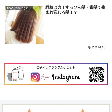
継続は力！すっぴん髪・素髪で生
DO-Sが体験できるサロン
まれ変わる髪！？
2022.09.21