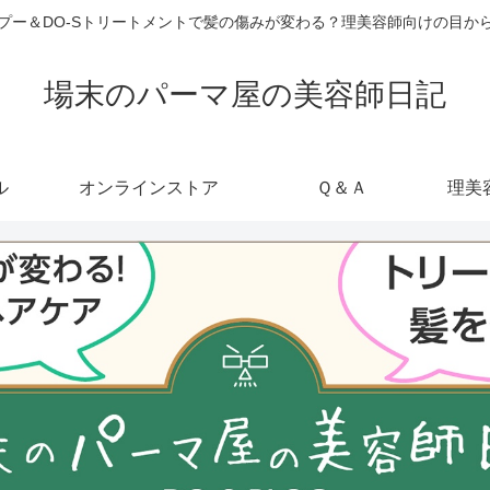
ャンプー＆DO-Sトリートメントで髪の傷みが変わる？理美容師向けの目
場末のパーマ屋の美容師日記
ル
オンラインストア
Ｑ＆Ａ
理美