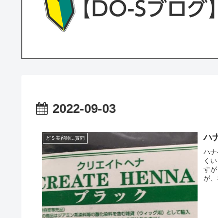
2022-09-03
ハ
どＳ美容師に質問
ハナ
くい
すが
が、