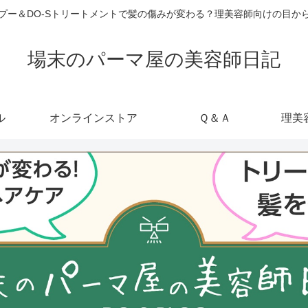
ャンプー＆DO-Sトリートメントで髪の傷みが変わる？理美容師向けの目
場末のパーマ屋の美容師日記
ル
オンラインストア
Ｑ＆Ａ
理美