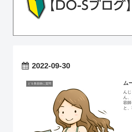
2022-09-30
ム
どＳ美容師に質問
んじ
ん、
容師
と、