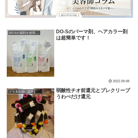
DO-Sのパーマ剤、ヘアカラー剤
DO-Sの薬剤を使用したい
は超簡単です！
2022.09.08
弱酸性チオ前還元とプレクリープ
どＳ美容師に質問
うわべだけ還元