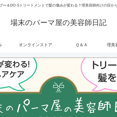
ャンプー＆DO-Sトリートメントで髪の傷みが変わる？理美容師向けの目
場末のパーマ屋の美容師日記
ル
オンラインストア
Ｑ＆Ａ
理美