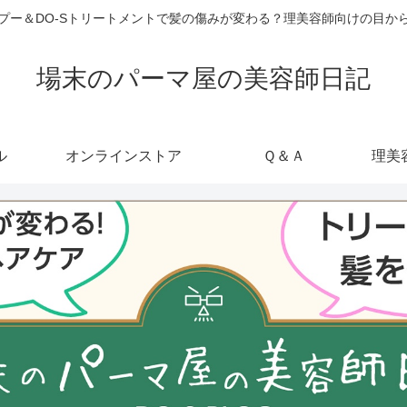
ャンプー＆DO-Sトリートメントで髪の傷みが変わる？理美容師向けの目
場末のパーマ屋の美容師日記
ル
オンラインストア
Ｑ＆Ａ
理美