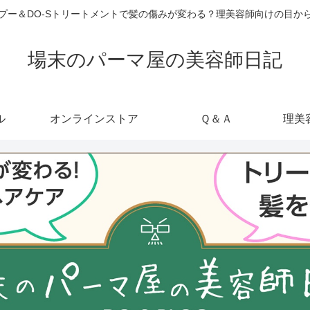
ャンプー＆DO-Sトリートメントで髪の傷みが変わる？理美容師向けの目
場末のパーマ屋の美容師日記
ル
オンラインストア
Ｑ＆Ａ
理美