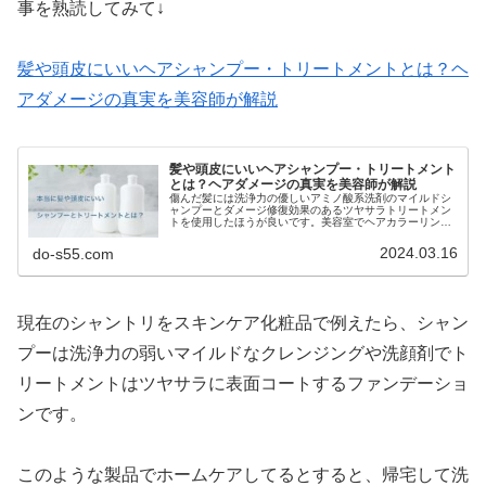
事を熟読してみて↓
髪や頭皮にいいヘアシャンプー・トリートメントとは？ヘ
アダメージの真実を美容師が解説
髪や頭皮にいいヘアシャンプー・トリートメント
とは？ヘアダメージの真実を美容師が解説
傷んだ髪には洗浄力の優しいアミノ酸系洗剤のマイルドシ
ャンプーとダメージ修復効果のあるツヤサラトリートメン
トを使用したほうが良いです。美容室でヘアカラーリング
やパーマ、縮毛矯正等を施術した直後には髪の傷みを軽減
するために髪質改善メニューなどの...
2024.03.16
do-s55.com
現在のシャントリをスキンケア化粧品で例えたら、シャン
プーは洗浄力の弱いマイルドなクレンジングや洗顔剤でト
リートメントはツヤサラに表面コートするファンデーショ
ンです。
このような製品でホームケアしてるとすると、帰宅して洗