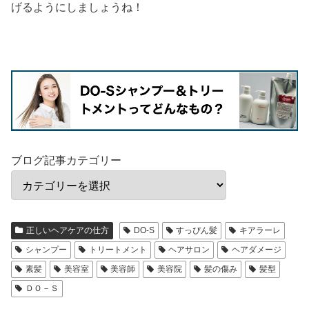
げるようにしましょうね！
ブログ記事カテゴリー
正しいヘアケアの仕方
DO-S
すっぴん髪
キアラーレ
シャンプー
トリートメント
ヘアサロン
ヘアダメージ
素髪
美容室
美容師
美容院
髪の傷み
髪型
ＤＯ－Ｓ