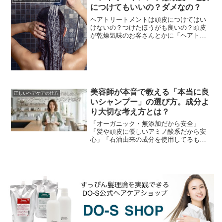
につけてもいいの？ダメなの？
ヘアトリートメントは頭皮につけてはい
けないの？つけたほうがも良いの？頭皮
が乾燥気味のお客さんとかに「ヘアトリ
ートメントは地肌（頭皮）にもたっぷり
つけ、マッサージするように塗布した方
が良いです。」ってい...
美容師が本音で教える「本当に良
正しいヘアケアの仕方
いシャンプー」の選び方。成分よ
り大切な考え方とは？
「オーガニック・無添加だから安全」
「髪や頭皮に優しいアミノ酸系だから安
心」「石油由来の成分を使用してるもの
は危険」美容業界の「常連」とも言える
成分至上主義。しかし、現場でハサミを
握る美容師たちが本当に...