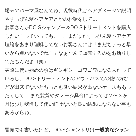
場末のパーマ屋なんてね、現役時代はヘアダメージの説明
やすっぴん髪ヘアケアとかのお話をして…
お客さんがDO-Sシャンプー＆DO-Sトリートメントを購入
したい！っていっても、、、まだまだすっぴん髪ヘアケア
理論をあまり理解してないお客さんには「まだちょっと早
いから買わないでね！」なぁ〜んて販売するのをお断りし
てたもんだよ（笑）
実際に使い始めの頃はギシギシ・ゴワゴワになる人だって
いるし、DO-Sトリートメントのアウトバスでの使い方な
どが出来てないとちっとも良い結果が出ないケースもあっ
たりして… また髪質やダメージ具合によっては２〜３ヶ
月は少し我慢して使い続けないと良い結果にならない事も
あるからね。
冒頭でも書いたけど、DO-Sシャントリは
一般的なシャン