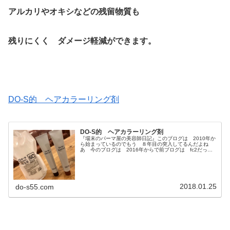
アルカリやオキシなどの残留物質も
残りにくく ダメージ軽減ができます。
DO-S的 ヘアカラーリング剤
DO-S的 ヘアカラーリング剤
『場末のパーマ屋の美容師日記』このブログは 2010年か
ら始まっているのでもう ８年目の突入してるんだよね
あ 今のブログは 2016年からで前ブログは fc2だった
んだ↓どＳ美容師のブログ旧 場末のパーマ屋の美容師日記
パーマ・縮毛矯正・ヘア...
2018.01.25
do-s55.com