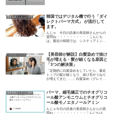
り少しでも明る...
韓国ではデジタル機で行う「ダイ
理美容師さんからの質問
レクトパーマ方式」 が流行して
ます。
んじゃ 今日の読者の美容師さんからの
質問ね・・・・・・・・・・こんにち
は。最近の韓国では、システィアミン
（システアミン）・TGS・GMT などの活
用が始まっています。中性パーマ・酸性
パーマの利用とあわ...
【美容師が解説】白髪染めで抜け
ヘアカラーリング
毛が増える・髪が細くなる原因と
「3つの解決策」
「定期的に白髪染めをしていたら、最近
トップの髪が細くなり、抜け毛やうねり
が増えてきた……」白髪染め（グレイカ
ラー）を始めて7〜10年ほど経つと、この
ような髪質の変化に悩む方が急増しま
す。この問題は、単...
パーマ、縮毛矯正でのチオグリコ
理美容師さんからの質問
ール酸アンモニウムとチオグリコ
ール酸モノエタノールアミン
んじゃ今日の読者の美容師さんからの質
問ね・・・・・・・・・・こんにちは。