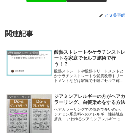
どＳ美容師
関連記事
酸熱ストレートやケラチンストレ
理美容師さんからの質問
ートを家庭でセルフ施術で行
う！？
酸熱ストレートや酸熱トリートメントと
かケラチンストレートや髪質改善トリー
トメントなどは家庭で手軽にセルフ施術
できるって本当ですか？酸熱ストレート
やケラチンストレートはダメージレスで
髪の毛を傷める事もな...
ジアミンアレルギーの方がヘアカ
ヘアカラーリング
ラーリング、白髪染めをする方法
ヘアカラーリングでの悩みで多いのが、
ジアミン系染料へのアレルギー性接触皮
膚炎... いわゆるジアミンアレルギーって
やつです。ジアミン染料とは？ジアミン
染料は、基本黒髪の東洋人の方が自毛よ