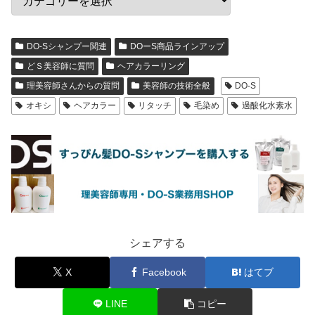
DO-Sシャンプー関連
DOーS商品ラインアップ
どＳ美容師に質問
ヘアカラーリング
理美容師さんからの質問
美容師の技術全般
DO-S
オキシ
ヘアカラー
リタッチ
毛染め
過酸化水素水
シェアする
X
Facebook
はてブ
LINE
コピー