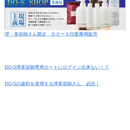
理・美容師さん限定 ＤＯーＳ印業務用販売
DO-S理美容師専用カートにログイン出来ない！？
DO-Sの薬剤を使用する理美容師さん 必読！