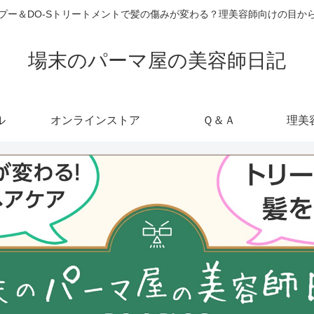
ャンプー＆DO-Sトリートメントで髪の傷みが変わる？理美容師向けの目
場末のパーマ屋の美容師日記
ル
オンラインストア
Ｑ＆Ａ
理美