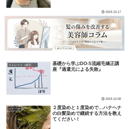
2024.10.17
基礎から学ぶDO-S流縮毛矯正講
ストレート（縮毛矯正）
座『過還元による失敗』
2024.10.08
２度染めと１度染めで…ハナヘナ
ハナ ヘナ
の白髪染めで継続する方法を教え
てください！