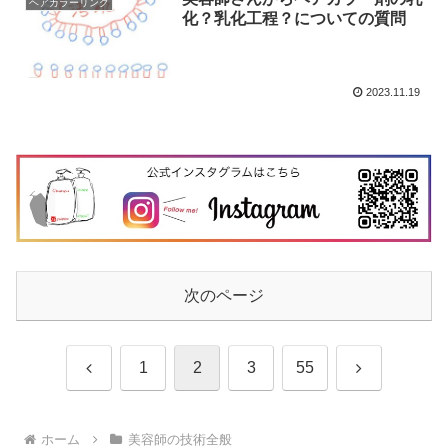
ヘアカラーリング
化？乳化工程？についての質問
2023.11.19
次のページ
前
次
1
2
3
55
へ
へ
ホーム
美容師の技術全般