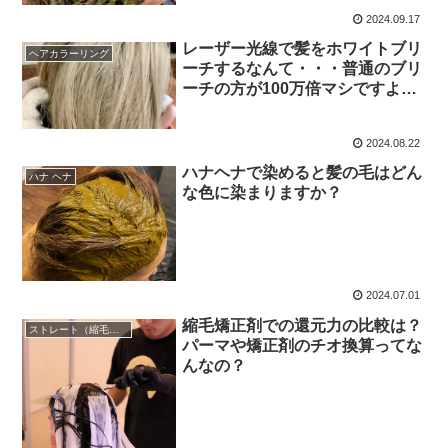
2024.09.17
レーザー光線で髪をホワイトブリ
ヘアカラーリング
ーチするなんて・・・普通のブリ
ーチの方が100万倍マシですよ
ね？
2024.08.22
ハナヘナで染めると髪の毛はどん
ハナ ヘナ
な色に染まりますか？
2024.07.01
縮毛矯正剤での還元力の比較は？
ストレート（縮毛矯正）
パーマや矯正剤のチオ換算ってな
んなの？