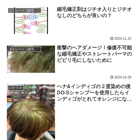
縮毛矯正剤はジチオ入りとジチオ
ストレート（縮毛矯正）
なしのどちらが良いの？
2024.11.15
衝撃のヘアダメージ！修復不可能
ストレート（縮毛矯正）
な縮毛矯正やストレートパーマの
ビビリ毛にしないために
2024.10.29
ヘナ&インディゴの２度染めの後
ハナ ヘナ
DO-Sシャンプーを使用したらイ
ンディゴがとれてオレンジになり
ます