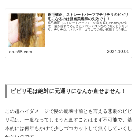
縮毛矯正、ストレートパーマでチリチリのビビリ
毛になるのは担当美容師の失敗です！
縮毛矯正（ストレートパーマ）での取り返しのつかない失
敗... 髪が濡れてるときたテロンテロンなのに乾くとジリジ
リ、チリチロ、バサバサ、ゴワゴワの酷い状態！もう事故
と言ってもいいぐらいの「ビビリ毛」と呼ばれるヘアダメ
ージ ↓悲劇のハイダメージ...
2024.10.01
do-s55.com
ビビリ毛は絶対に元通りになんか直せません！
この超ハイダメージで髪の崩壊寸前とも言える悲劇のビビ
リ毛は、一度なってしまうと直すことはまず不可能で、基
本的には何年もかけて少しづつカットして無くしていくし
かないのです。