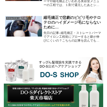
ーマや縮毛矯正といわれる美容室メニュ
ーの工程では、１剤で還元したあとシャ
ンプーブースで中間水洗してから担当の
美容師さんが... ブラシでブローしてスト
レートに伸ばす...
縮毛矯正で悲劇のビビリ毛やテロ
ストレート（縮毛矯正）
テロのハイダメージ毛にならない
ために…
先日の記事↓縮毛矯正・ストレートパーマ
でアイロン工程前にブローすると癖が伸
びにくいの？こちらの記事を読んでもら
った美容師さんから質問を頂きました
↓・・・・・・・・・・今回のブローと縮
毛矯正の件で質問が...