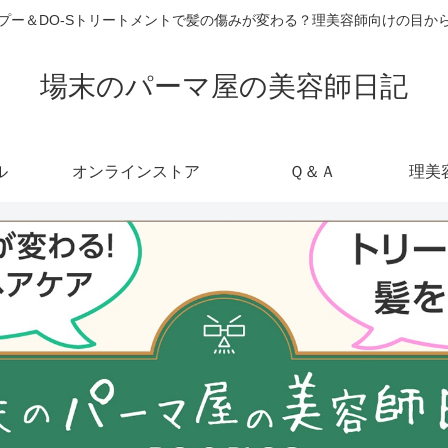
ャンプー＆DO-Sトリートメントで髪の傷みが変わる？理美容師向けの目
場末のパーマ屋の美容師日記
ル
オンラインストア
Ｑ＆Ａ
理美