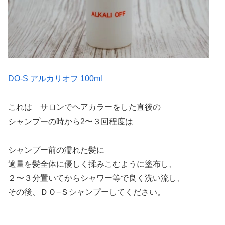
DO-S アルカリオフ 100ml
これは サロンでヘアカラーをした直後の
シャンプーの時から2〜３回程度は
シャンプー前の濡れた髪に
適量を髪全体に優しく揉みこむように塗布し、
２〜３分置いてからシャワー等で良く洗い流し、
その後、ＤＯ−Ｓシャンプーしてください。