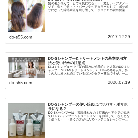
髪の毛が傷んで とても気になる・・・激しいヘアダメー
ジで 悩んでる・・・パーマやヘアカラーをして ボサボ
サになった縮毛矯正を繰り返して ボロボロの髪白髪染め
を長年してて ペタンと軟毛毎日アイロンしてるので パ
サパサの髪など ヘアダメージの悩...
2017.12.29
do-s55.com
DO-Sシャンプー&トリートメントの基本使用方
法と使い始めの注意点
口コミやレビューで「髪の悩みに効果的」と人気のDO-Sシ
ャンプー＆DO-Sトリートメント。2011年の発売以来、多
くの人に愛され続けているロングセラー商品ですが、一般
的なヘアケア製品とはコンセプトが大きく異なります。
DO-Sが提唱するのは、...
2026.07.19
do-s55.com
DO-Sシャンプーの使い始めはバサバサ・ボサボ
サになる？
DO-Sシャンプーは 常識外れなの！従来のヘアケアの観念
でDO-Sシャンプー＆トリートメントをお試しで、なんとな
く使うと・・・多くの方がなんてヘンテコなシャンプー全
く良くないし 最低だわ〜！！！まず 何の前知識もなく
使うと最初は全く泡が立た...