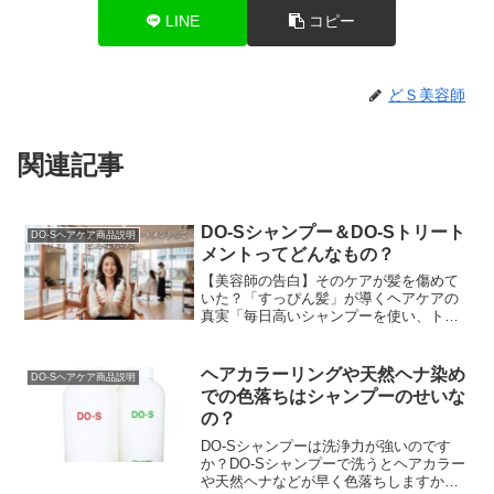
LINE
コピー
どＳ美容師
関連記事
DO-Sシャンプー＆DO-Sトリート
DO-Sヘアケア商品説明
メントってどんなもの？
【美容師の告白】そのケアが髪を傷めて
いた？「すっぴん髪」が導くヘアケアの
真実「毎日高いシャンプーを使い、トリ
ートメントで入念にケアしているのに、
なぜか髪がパサつく…」「昔に比べて髪
が細くなり、変なクセ...
ヘアカラーリングや天然ヘナ染め
DO-Sヘアケア商品説明
での色落ちはシャンプーのせいな
の？
DO-Sシャンプーは洗浄力が強いのです
か？DO-Sシャンプーで洗うとヘアカラー
や天然ヘナなどが早く色落ちしますか？