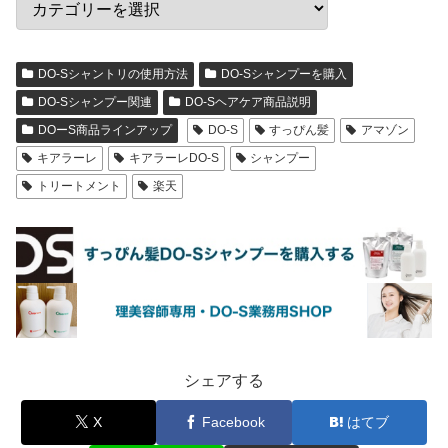
DO-Sシャントリの使用方法
DO-Sシャンプーを購入
DO-Sシャンプー関連
DO-Sヘアケア商品説明
DOーS商品ラインアップ
DO-S
すっぴん髪
アマゾン
キアラーレ
キアラーレDO-S
シャンプー
トリートメント
楽天
シェアする
X
Facebook
はてブ