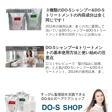
なんてDO-S使用者さんから質問を頂くこ
とがあります。開発した場末のパーマ屋
はちゃんと...
３種類のDO-Sシャンプー&DO-S
DO-Sシャンプーを購入
トリートメントの内容成分は全く
同じです！
2011年の発売以来、多くの方に愛用して
頂いているDO-Sシャンプー&DO-Sトリー
トメント去年の10月ぐらいにお知らせし
ていたのですが、DO-Sシャンプー＆DO-
Sトリートメントに使用されていた香料...
DO-Sシャンプー&トリートメン
DO-Sシャントリの使用方法
トの基本使用方法と使い始めの注
意点
口コミやレビューで「髪の悩みに効果
的」と人気のDO-Sシャンプー＆DO-Sト
リートメント。2011年の発売以来、多く
の人に愛され続けているロングセラー商
品ですが、一般的なヘアケア製品とはコ
ンセプトが大...