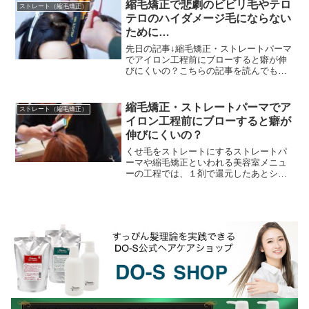
縮毛矯正で悲劇のビビリ毛やテロ
ストレート（縮毛矯正）
テロのハイダメージ毛にならない
ために…
先日の記事↓縮毛矯正・ストレートパーマ
でアイロン工程前にブローすると癖が伸
びにくいの？こちらの記事を読んでもら
った美容師さんから質問を頂きました
↓・・・・・・・・・・今回のブローと縮
毛矯正の件で質問が...
縮毛矯正・ストレートパーマでア
ストレート（縮毛矯正）
イロン工程前にブローすると癖が
伸びにくいの？
くせ毛をストレートにするストレートパ
ーマや縮毛矯正といわれる美容室メニュ
ーの工程では、１剤で還元したあとシャ
ンプーブースで中間水洗してから担当の
美容師さんが... ブラシでブローしてスト
レートに伸ばす...