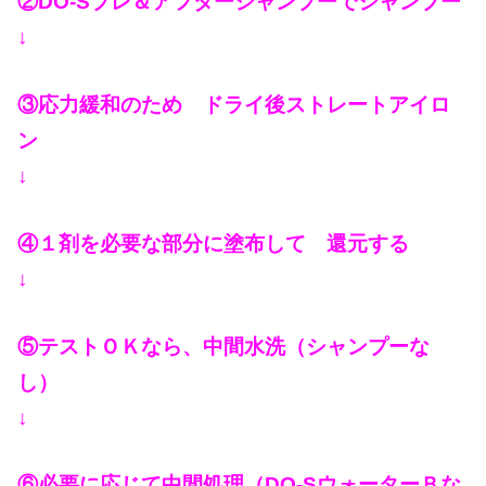
②DO-Sプレ＆アフターシャンプーでシャンプー
↓
③応力緩和のため ドライ後ストレートアイロ
ン
↓
④１剤を必要な部分に塗布して 還元する
↓
⑤テストＯＫなら、中間水洗（シャンプーな
し）
↓
⑥必要に応じて中間処理（DO-SウォーターＢな