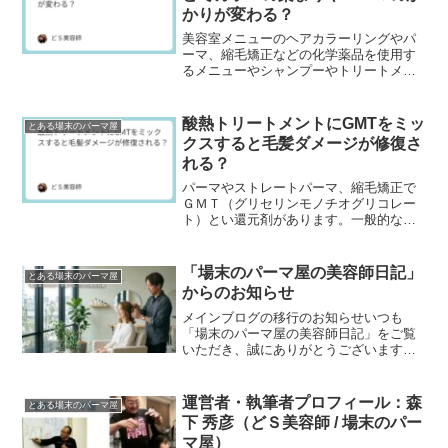
かりが変わる？
美容室メニューのヘアカラーリングやパ
ーマ、縮毛矯正などの化学薬品を使用す
るメニューやシャンプーやトリートメン
トなどのヘアケア製品は意外とお水（水
質）が関連してます。昔、場末のパーマ
屋や中国の美容学校の...
酸熱トリートメントにGMTをミッ
とある場末のパーマ屋
クスすると毛髪ダメージが修復さ
れる？
パーマやストレートパーマ、縮毛矯正で
ＧＭＴ（グリセリンモノチオグリコレー
ト）とい還元剤があります。一般的なチ
オグリコール酸やシステアミンなどはア
ルカリ性でないと還元力が弱いのです
が、このGMTは弱酸性...
「場末のパーマ屋の美容師日記」
とある場末のパーマ屋
からのお知らせ
メインブログの移行のお知らせいつも
「場末のパーマ屋の美容師日記」をご覧
いただき、誠にありがとうございます。
2011年に初代ブログを開設し、2015年10
月にこのブログへ引っ越してから、気づ
けば10年以...
運営者・執筆者プロフィール：森
とある場末のパーマ屋
下 秀彦（どＳ美容師 / 場末のパー
マ屋）