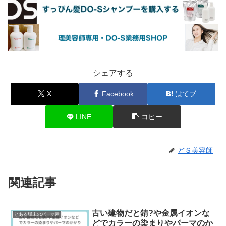
シェアする
X
Facebook
はてブ
LINE
コピー
どＳ美容師
関連記事
古い建物だと錆?や金属イオンな
とある場末のパーマ屋
どでカラーの染まりやパーマのか