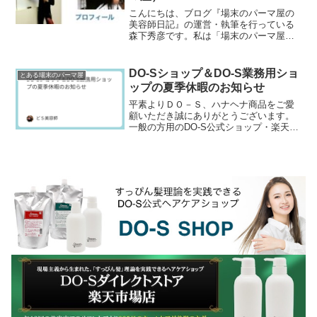
こんにちは、ブログ『場末のパーマ屋の
美容師日記』の運営・執筆を行っている
森下秀彦です。私は「場末のパーマ屋」
「どＳ美容師」の通称で知られる元美容
師であり、40年以上の現場経験と、独自
のヘアケア製品・美...
DO-Sショップ＆DO-S業務用ショ
とある場末のパーマ屋
ップの夏季休暇のお知らせ
平素よりＤＯ－Ｓ、ハナヘナ商品をご愛
顧いただき誠にありがとうございます。
一般の方用のDO-S公式ショップ・楽天市
場・Amazon・Yahoo!ショッピング等の
正規販売ショップと理美容師さん専用
DO-S...