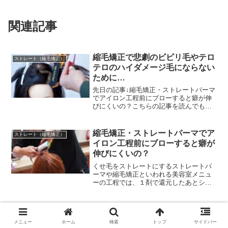
関連記事
縮毛矯正で悲劇のビビリ毛やテロ
ストレート（縮毛矯正）
テロのハイダメージ毛にならない
ために…
先日の記事↓縮毛矯正・ストレートパーマ
でアイロン工程前にブローすると癖が伸
びにくいの？こちらの記事を読んでもら
った美容師さんから質問を頂きました
↓・・・・・・・・・・今回のブローと縮
毛矯正の件で質問が...
縮毛矯正・ストレートパーマでア
ストレート（縮毛矯正）
イロン工程前にブローすると癖が
伸びにくいの？
くせ毛をストレートにするストレートパ
ーマや縮毛矯正といわれる美容室メニュ
ーの工程では、１剤で還元したあとシャ
ンプーブースで中間水洗してから担当の
美容師さんが... ブラシでブローしてスト
レートに伸ばす...
メニュー
ホーム
検索
トップ
サイドバー