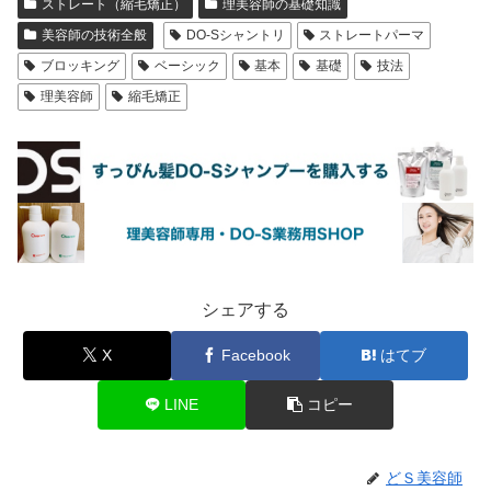
ストレート（縮毛矯正）
理美容師の基礎知識
美容師の技術全般
DO-Sシャントリ
ストレートパーマ
ブロッキング
ベーシック
基本
基礎
技法
理美容師
縮毛矯正
シェアする
X
Facebook
はてブ
LINE
コピー
どＳ美容師