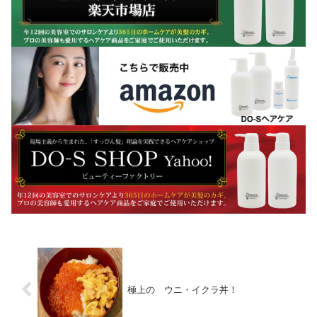
極上の ウニ・イクラ丼！