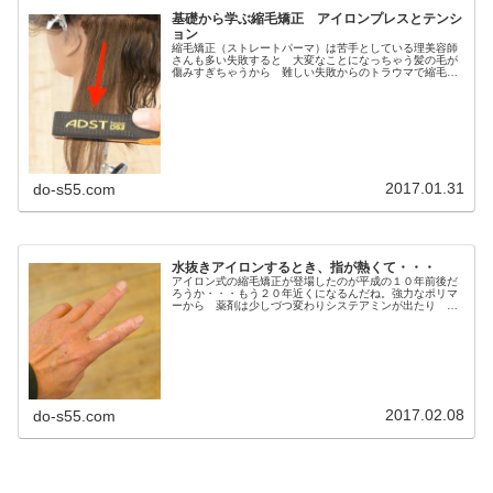
基礎から学ぶ縮毛矯正 アイロンプレスとテンシ
ョン
縮毛矯正（ストレートパーマ）は苦手としている理美容師
さんも多い失敗すると 大変なことになっちゃう髪の毛が
傷みすぎちゃうから 難しい失敗からのトラウマで縮毛矯
正恐怖症になってる美容師さんすらいる。できるだけ 失
敗の少ない縮毛矯正ってないのかな...
2017.01.31
do-s55.com
水抜きアイロンするとき、指が熱くて・・・
アイロン式の縮毛矯正が登場したのが平成の１０年前後だ
ろうか・・・もう２０年近くになるんだね。強力なポリマ
ーから 薬剤は少しづつ変わりシステアミンが出たり ス
ピエラやＧＭＴが出たりアイロンだって いろんなタイプ
が出回った新しい薬剤、処理剤、添...
2017.02.08
do-s55.com