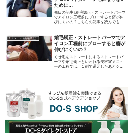
ために…
先日の記事↓縮毛矯正・ストレートパーマ
でアイロン工程前にブローすると癖が伸
びにくいの？こちらの記事を読んでもら
った美容師さんから質問を頂きました
↓・・・・・・・・・・今回のブローと縮
毛矯正の件で質問が...
縮毛矯正・ストレートパーマでア
ストレート（縮毛矯正）
イロン工程前にブローすると癖が
伸びにくいの？
くせ毛をストレートにするストレートパ
ーマや縮毛矯正といわれる美容室メニュ
ーの工程では、１剤で還元したあとシャ
ンプーブースで中間水洗してから担当の
美容師さんが... ブラシでブローしてスト
レートに伸ばす...