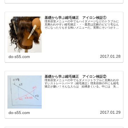
基礎から学ぶ縮毛矯正 アイロン検証①
理美容室メニューの中でもハイダメージなどのトラブルに
見舞われやすい縮毛矯正・・・最悪は悲劇のビビリ毛なん
ぞになったりもする怖いメニューだ。実際にそいつがトラ
ウマになり縮毛矯正自体を苦手技術として施術をしないと
いう美容師さんも多い。そして新し...
2017.01.28
do-s55.com
基礎から学ぶ縮毛矯正 アイロン検証②
理美容室メニューの中でもダメージトラブルに見舞われや
すいストレートパーマ（縮毛矯正）理美容師の中にも縮毛
矯正が嫌い！そんな人らは 結構多くいる。中には 失敗
のトラウマからか縮毛矯正をするのが 怖い！！！そん
な 理美容師さんだって存在するんだ...
2017.01.29
do-s55.com