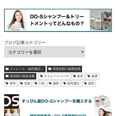
ブログ記事カテゴリー
ストレート（縮毛矯正）
理美容師の基礎知識
美容師の技術全般
ストレートパーマ
基本
基礎
塗布
失敗
工程
施術
縮毛矯正
薬剤