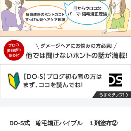
DO-S式 縮毛矯正バイブル １剤塗布②