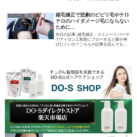
ンプーブースで中間水洗してから担当の
美容師さんが... ブラシでブローしてスト
レートに伸ばす...
縮毛矯正で悲劇のビビリ毛やテロ
ストレート（縮毛矯正）
テロのハイダメージ毛にならない
ために…
先日の記事↓縮毛矯正・ストレートパーマ
でアイロン工程前にブローすると癖が伸
びにくいの？こちらの記事を読んでもら
った美容師さんから質問を頂きました
↓・・・・・・・・・・今回のブローと縮
毛矯正の件で質問が...