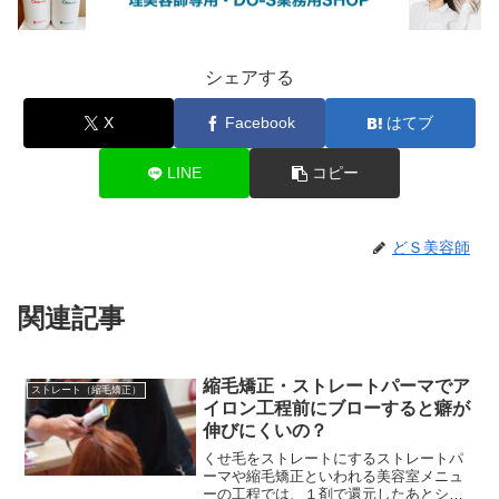
シェアする
X
Facebook
はてブ
LINE
コピー
どＳ美容師
関連記事
縮毛矯正・ストレートパーマでア
ストレート（縮毛矯正）
イロン工程前にブローすると癖が
伸びにくいの？
くせ毛をストレートにするストレートパ
ーマや縮毛矯正といわれる美容室メニュ
ーの工程では、１剤で還元したあとシャ