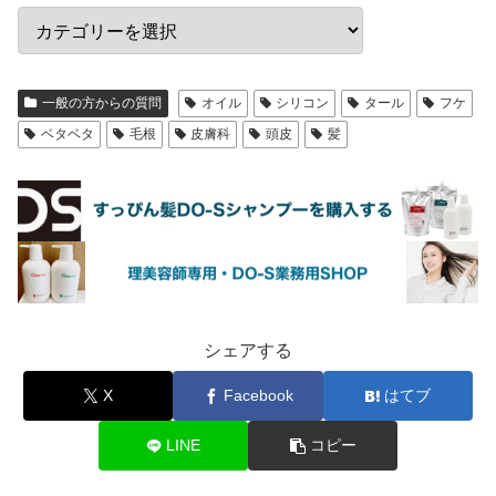
一般の方からの質問
オイル
シリコン
タール
フケ
ベタベタ
毛根
皮膚科
頭皮
髪
シェアする
X
Facebook
はてブ
LINE
コピー