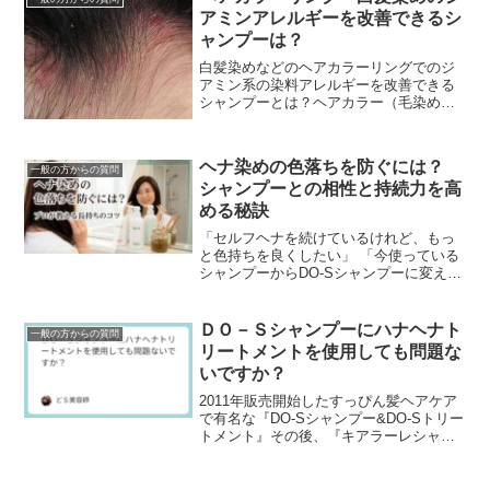
アミンアレルギーを改善できるシ
ャンプーは？
白髪染めなどのヘアカラーリングでのジ
アミン系の染料アレルギーを改善できる
シャンプーとは？ヘアカラー（毛染め）
の頭皮トラブルや悩みで最も多いのがジ
アミン系染料でのアレルギーです。ジア
ミンアレルギーってな...
ヘナ染めの色落ちを防ぐには？
一般の方からの質問
シャンプーとの相性と持続力を高
める秘訣
「セルフヘナを続けているけれど、もっ
と色持ちを良くしたい」 「今使っている
シャンプーからDO-Sシャンプーに変えた
ら、ヘナは落ちにくくなる？」ヘナ愛用
者にとって、染めたての美しい色をいか
にキープするか...
ＤＯ－Ｓシャンプーにハナヘナト
一般の方からの質問
リートメントを使用しても問題な
いですか？
2011年販売開始したすっぴん髪ヘアケア
で有名な『DO-Sシャンプー&DO-Sトリー
トメント』その後、『キアラーレシャン
プー&キアラーレトリートメント』や『ハ
ナヘナシャンプー&ハナヘナトリートメン
ト』...