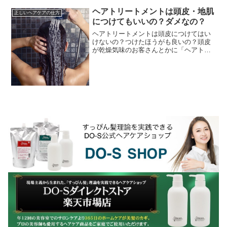
成分至上主義。しかし、現場でハサミを
握る美容師たちが本当に...
ヘアトリートメントは頭皮・地肌
正しいヘアケアの仕方
につけてもいいの？ダメなの？
ヘアトリートメントは頭皮につけてはい
けないの？つけたほうがも良いの？頭皮
が乾燥気味のお客さんとかに「ヘアトリ
ートメントは地肌（頭皮）にもたっぷり
つけ、マッサージするように塗布した方
が良いです。」ってい...