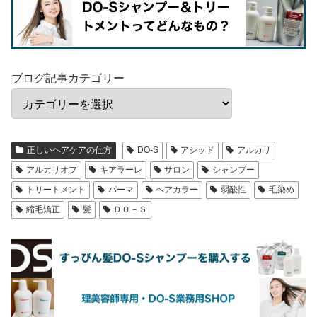
ブログ記事カテゴリー
正しいヘアケアの仕方
DO-S
アシッド
アルカリ
アルカリオフ
キアラーレ
サロン
シャンプー
トリートメント
パーマ
ヘアカラー
弱酸性
毛染め
縮毛矯正
髪
ＤＯ－Ｓ