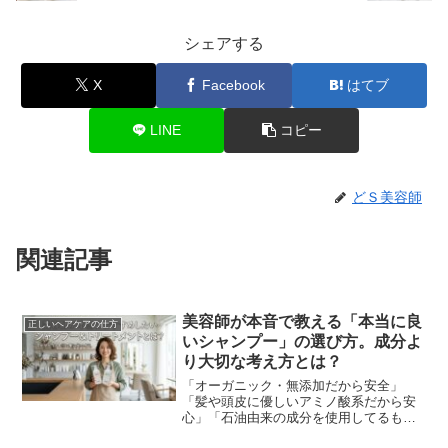
シェアする
X
Facebook
はてブ
LINE
コピー
どＳ美容師
関連記事
美容師が本音で教える「本当に良
正しいヘアケアの仕方
いシャンプー」の選び方。成分よ
り大切な考え方とは？
「オーガニック・無添加だから安全」
「髪や頭皮に優しいアミノ酸系だから安
心」「石油由来の成分を使用してるもの
は危険」美容業界の「常連」とも言える