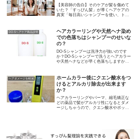
【美容師の告白】そのケアが髪を傷めて
いた？「すっぴん髪」が導くヘアケアの
真実「毎日高いシャンプーを使い、トリ
ートメントで入念にケアしているのに、
なぜか髪がパサつく…」「昔に比べて髪
が細くなり、変なクセ...
ヘアカラーリングや天然ヘナ染め
DO-Sヘアケア商品説明
での色落ちはシャンプーのせいな
の？
DO-Sシャンプーは洗浄力が強いのです
か？DO-Sシャンプーで洗うとヘアカラー
や天然ヘナなどが早く色落ちしますか？
なんてDO-S使用者さんから質問を頂くこ
とがあります。開発した場末のパーマ屋
はちゃんと...
ホームカラー後にクエン酸水をつ
ヘアダメージを軽減
けるとアルカリ除去が出来ます
か？
ヘアカラーリングやパーマ、縮毛矯正な
どの薬品で髪がアルカリ性になるとダメ
ージしちゃうので、クエン酸水やポッカ
レモン水でアルカリ除去をしはほうが良
い！こんな事を聞いた事ありませんか？
髪の毛は弱酸性の状態...