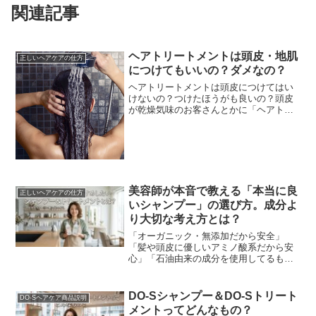
関連記事
ヘアトリートメントは頭皮・地肌
正しいヘアケアの仕方
につけてもいいの？ダメなの？
ヘアトリートメントは頭皮につけてはい
けないの？つけたほうがも良いの？頭皮
が乾燥気味のお客さんとかに「ヘアトリ
ートメントは地肌（頭皮）にもたっぷり
つけ、マッサージするように塗布した方
が良いです。」ってい...
美容師が本音で教える「本当に良
正しいヘアケアの仕方
いシャンプー」の選び方。成分よ
り大切な考え方とは？
「オーガニック・無添加だから安全」
「髪や頭皮に優しいアミノ酸系だから安
心」「石油由来の成分を使用してるもの
は危険」美容業界の「常連」とも言える
成分至上主義。しかし、現場でハサミを
握る美容師たちが本当に...
DO-Sシャンプー＆DO-Sトリート
DO-Sヘアケア商品説明
メントってどんなもの？