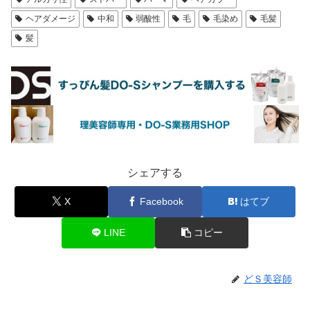
ヘアダメージ
中和
弱酸性
毛
毛染め
毛髪
髪
シェアする
X
Facebook
はてブ
LINE
コピー
どＳ美容師