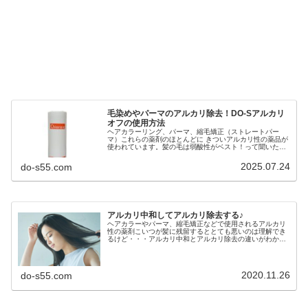
毛染めやパーマのアルカリ除去！DO-Sアルカリ
オフの使用方法
ヘアカラーリング、パーマ、縮毛矯正（ストレートパー
マ）これらの薬剤のほとんどに きついアルカリ性の薬品が
使われています。髪の毛は弱酸性がベスト！って聞いたこ
とがあるますよね？実はこのアルカリ性の成分が施術後に
毛髪に残留してよりヘアダメージさ...
2025.07.24
do-s55.com
アルカリ中和してアルカリ除去する♪
ヘアカラーやパーマ、縮毛矯正などで使用されるアルカリ
性の薬剤こいつが髪に残留するととても悪いのは理解でき
るけど・・・アルカリ中和とアルカリ除去の違いがわかり
ますか？昨日の記事↓酸リンス、アシッド剤の酸度とpＨこ
の続きだね・・・んで 今日の質...
2020.11.26
do-s55.com