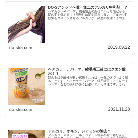
DO-Sアシッド〜唯一無二のアルカリ中和剤！？
ヘアカラーやパーマ、縮毛矯正の薬はアルカリ性だから
髪の毛を傷める！？弱酸性は髪や頭皮に良い アルカリ性
は髪をダメージさせるアルカリが 諸悪の根源！そのよう
に考えてる美容師さんが非常に多いよね・・・ただ その
アルカリの何が悪いのかもよくわか...
2019.09.22
do-s55.com
ヘアカラー、パーマ、縮毛矯正後にはクエン酸
水！？
髪の毛は弱酸性が良い状態！これは 一般の方でもよく知
ることです。ヘアカラー、パーマ、縮毛矯正（ストレート
パーマ）などの薬剤の多くは強いアルカリ性です。これら
のメニューをすると施術後１〜２週間程度は髪の毛はアル
カリ性に傾いてしまいヘアダメージ...
2021.11.28
do-s55.com
アルカリ、オキシ、ジアミンの除去？
アルカリ、オキシドール、ジアミン場末のぢ〜ぢなんか