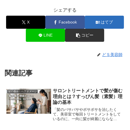
シェアする
X
Facebook
はてブ
LINE
コピー
どＳ美容師
関連記事
サロントリートメントで髪が傷む
髪の傷み・ヘアダメージ
理由とは？すっぴん髪（素髪）理
論の基本
「髪のバサバサやボサボサを治したく
て、美容室で毎回トリートメントをして
いるのに、一向に髪が綺麗にならな
い……」そんな悩みを抱えていません
か？実は、「美容室で良かれと思って行