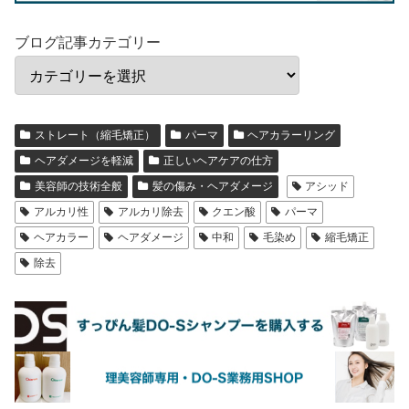
ブログ記事カテゴリー
ストレート（縮毛矯正）
パーマ
ヘアカラーリング
ヘアダメージを軽減
正しいヘアケアの仕方
美容師の技術全般
髪の傷み・ヘアダメージ
アシッド
アルカリ性
アルカリ除去
クエン酸
パーマ
ヘアカラー
ヘアダメージ
中和
毛染め
縮毛矯正
除去