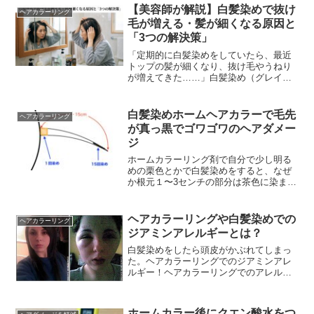
うサロントリートメントが、逆...
【美容師が解説】白髪染めで抜け
ヘアカラーリング
毛が増える・髪が細くなる原因と
「3つの解決策」
「定期的に白髪染めをしていたら、最近
トップの髪が細くなり、抜け毛やうねり
が増えてきた……」白髪染め（グレイカ
ラー）を始めて7〜10年ほど経つと、この
ような髪質の変化に悩む方が急増しま
す。この問題は、単...
白髪染めホームヘアカラーで毛先
ヘアカラーリング
が真っ黒でゴワゴワのヘアダメー
ジ
ホームカラーリング剤で自分で少し明る
めの栗色とかで白髪染めをすると、なぜ
か根元１〜3センチの部分は茶色に染まっ
ていても先にいくほど徐々に暗くなり毛
先部分なんて真っ黒になってしまう。し
かも毛先はゴワゴワ...
ヘアカラーリングや白髪染めでの
ヘアカラーリング
ジアミンアレルギーとは？
白髪染めをしたら頭皮がかぶれてしまっ
た。ヘアカラーリングでのジアミンアレ
ルギー！ヘアカラーリングでのアレルギ
ーやかぶれの原因の一番は薬剤に含まれ
るジアミン系の染料だと言われていま
す。◎ジアミン系染料ジ...
ホームカラー後にクエン酸水をつ