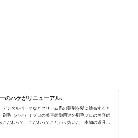
ーのハケがリニューアル♩
、デジタルパーマなどクリーム系の薬剤を髪に塗布すると
 刷毛（ハケ）！ブロの美容師御用達の刷毛プロの美容師
らこだわって こだわってこだわり抜いた 本物の道具を
...