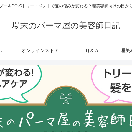
ャンプー＆DO-Sトリートメントで髪の傷みが変わる？理美容師向けの目
場末のパーマ屋の美容師日記
ル
オンラインストア
Ｑ＆Ａ
理美