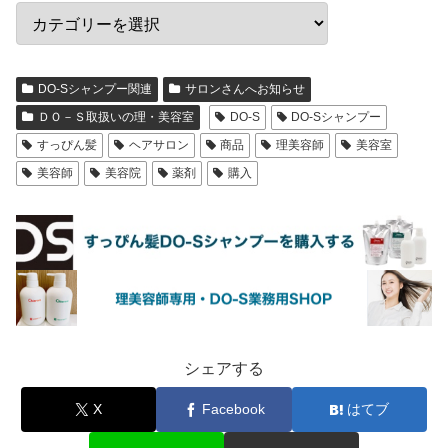
DO-Sシャンプー関連
サロンさんへお知らせ
ＤＯ－Ｓ取扱いの理・美容室
DO-S
DO-Sシャンプー
すっぴん髪
ヘアサロン
商品
理美容師
美容室
美容師
美容院
薬剤
購入
シェアする
X
Facebook
はてブ