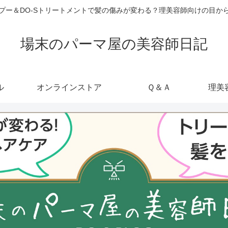
ャンプー＆DO-Sトリートメントで髪の傷みが変わる？理美容師向けの目
場末のパーマ屋の美容師日記
ル
オンラインストア
Ｑ＆Ａ
理美