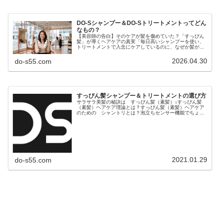
DO-Sシャンプー＆DO-Sトリートメントってどん
なもの？
【美容師の告白】そのケアが髪を傷めていた？「すっぴん
髪」が導くヘアケアの真実「毎日高いシャンプーを使い、
トリートメントで入念にケアしているのに、なぜか髪がパ
サつく…」「昔に比べて髪が細くなり、変なクセが出てき
た気がする…」もしあなたがそう感...
2026.04.30
do-s55.com
すっぴん髪シャンプー＆トリートメントの選び方
サラサラ美髪の秘訣は すっぴん髪（素髪）↓すっぴん髪
（素髪）ヘアケア理論とは？すっぴん髪（素髪）ヘアケア
のための シャントリとは？泡立ちセンサー機能でちょう
どいい塩梅に洗える シャンプー皮膜でキューティクルを
傷めず絶妙なバランスで染み込む ...
2021.01.29
do-s55.com