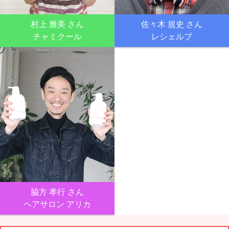
村上 雅美 さん
佐々木 規史 さん
チャミクール
レシェルブ
脇方 孝行 さん
ヘアサロン アリカ