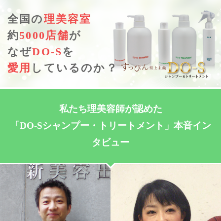
全国の
理美容室
約
5000店舗
が
なぜ
DO-S
を
愛用
しているのか？
私たち理美容師が認めた
「DO-Sシャンプー・トリートメント」本音イン
タビュー