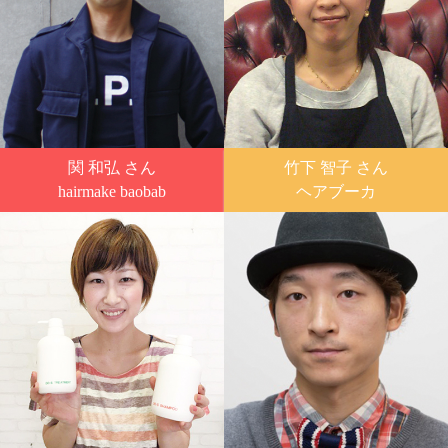
関 和弘 さん
竹下 智子 さん
hairmake baobab
ヘアブーカ