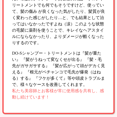
リートメントでも何でもそうですけど、使ってい
て、髪の傷み が良くなった気がしたり、髪質が良
く変わった感じがしたり…と、でも結果として治
ってはいなかったですよね（涙）このような状態
の毛髪に薬剤を使うことで、キレイなヘアスタイ
ルにならなかったり、よりダメージが酷くなった
りするのです。
DO-Sシャンプー・トリートメントは『髪が重た
い』 『髪がうねって変なくせが出る』 『髪・毛
先がガサガサする』 『髪が広がって頭がデカく見
える』 『根元がペチャンコで毛先が爆発（はね
る）する』 『フケが多くて』等や頭皮トラブルま
で、様々なケースを改善してくれます。
私たち美容師とお客様が常に使用感を共有し、感
動し続けています！