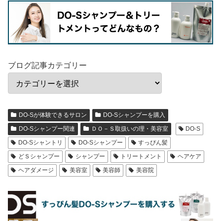
ブログ記事カテゴリー
DO-Sが体験できるサロン
DO-Sシャンプーを購入
DO-Sシャンプー関連
ＤＯ－Ｓ取扱いの理・美容室
DO-S
DO-Sシャントリ
DO-Sシャンプー
すっぴん髪
どＳシャンプー
シャンプー
トリートメント
ヘアケア
ヘアダメージ
美容室
美容師
美容院