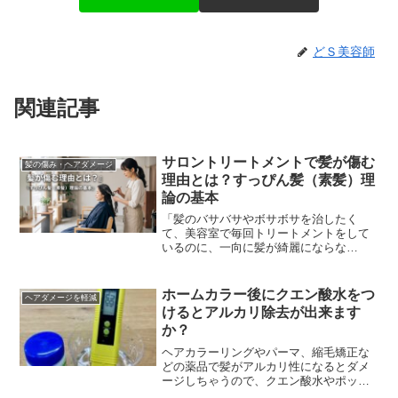
どＳ美容師
関連記事
サロントリートメントで髪が傷む
髪の傷み・ヘアダメージ
理由とは？すっぴん髪（素髪）理
論の基本
「髪のバサバサやボサボサを治したく
て、美容室で毎回トリートメントをして
いるのに、一向に髪が綺麗にならな
い……」そんな悩みを抱えていません
か？実は、「美容室で良かれと思って行
うサロントリートメントが、逆...
ホームカラー後にクエン酸水をつ
ヘアダメージを軽減
けるとアルカリ除去が出来ます
か？
ヘアカラーリングやパーマ、縮毛矯正な
どの薬品で髪がアルカリ性になるとダメ
ージしちゃうので、クエン酸水やポッカ
レモン水でアルカリ除去をしはほうが良