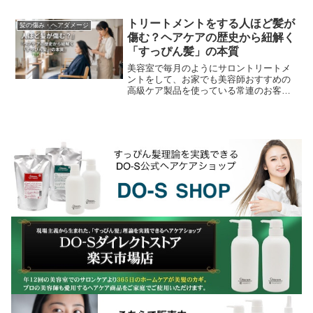
い！こんな事を聞いた事ありませんか？
髪の毛は弱酸性の状態...
トリートメントをする人ほど髪が
髪の傷み・ヘアダメージ
傷む？ヘアケアの歴史から紐解く
「すっぴん髪」の本質
美容室で毎月のようにサロントリートメ
ントをして、お家でも美容師おすすめの
高級ケア製品を使っている常連のお客
様。「施術直後はツヤツヤでサラサラな
のに、次回ご来店された時には、前回よ
りも確実に髪がボサボサ...