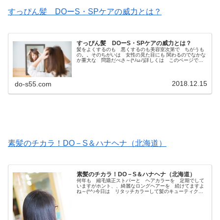
すっぴん髪 DOーS・SPケアの威力とは？
すっぴん髪 DOーS・SPケアの威力とは？
髪をよくするのも 悪くするのも美容室次第で ちがうも
の。。そのちがいは 女性の見た目にも 関わるのでなかな
か重大な 問題だべさ～(*ﾉωﾉ)詳しくは このページで
↓DO－S・ｓｓ＆ｓｐトリートメントで 髪が治ってる感
が❗️ スゴイ👍✨ 髪の...
2018.12.15
do-s55.com
素髪のチカラ！DO－S＆ハナヘナ（北海道）
素髪のチカラ！DO－S＆ハナヘナ（北海道）
何年も 縮毛矯正ストパーと ヘアカラーを 定期でして
いますがホント、、綺麗なロングヘアーを 続けてますよ
ね～(^^♪今日は リタッチカラーして髪のキューティクル
ダメージを治してくれる新しいDO－Sシリーズで 仕上
げ！after/ 遠くからの...