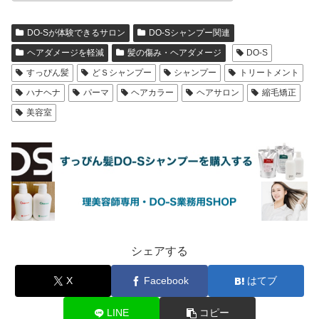
DO-Sが体験できるサロン
DO-Sシャンプー関連
ヘアダメージを軽減
髪の傷み・ヘアダメージ
DO-S
すっぴん髪
どＳシャンプー
シャンプー
トリートメント
ハナヘナ
パーマ
ヘアカラー
ヘアサロン
縮毛矯正
美容室
シェアする
X
Facebook
はてブ
LINE
コピー