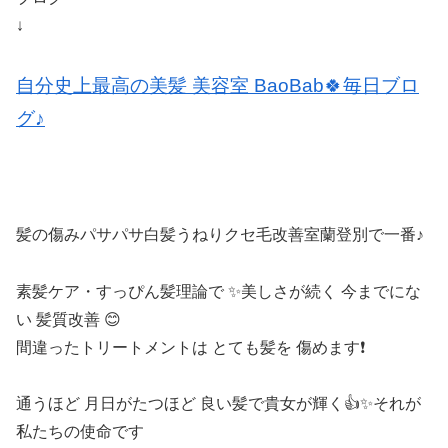
↓
自分史上最高の美髪 美容室 BaoBab🍀毎日ブロ
グ♪
髪の傷みパサパサ白髪うねりクセ毛改善室蘭登別で一番♪
素髪ケア・すっぴん髪理論で ✨美しさが続く 今までにな
い 髪質改善 😊
間違ったトリートメントは とても髪を 傷めます❗️
通うほど 月日がたつほど 良い髪で貴女が輝く👍✨それが
私たちの使命です