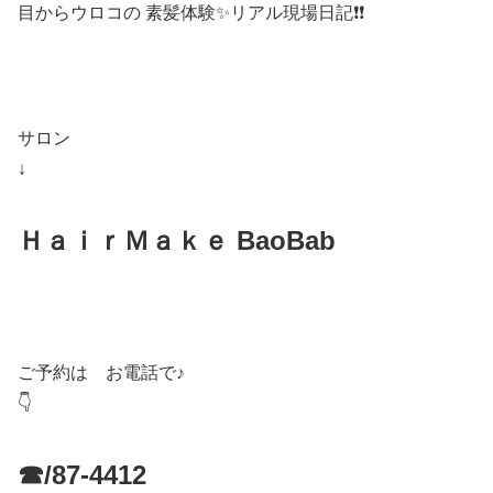
目からウロコの 素髪体験✨リアル現場日記❗️❗️
サロン
↓
ＨａｉｒＭａｋｅ BaoBab
ご予約は お電話で♪
👇
☎/87-4412