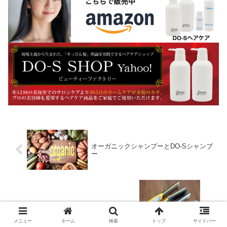
オーガニックシャンプーとDO-Sシャンプ
ー
縮毛矯正すると新生毛の癖がゆるくな
る！？
メニュー
ホーム
検索
トップ
サイドバー