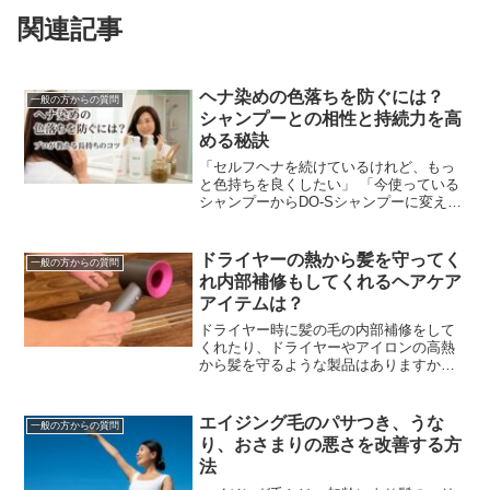
関連記事
ヘナ染めの色落ちを防ぐには？
一般の方からの質問
シャンプーとの相性と持続力を高
める秘訣
「セルフヘナを続けているけれど、もっ
と色持ちを良くしたい」 「今使っている
シャンプーからDO-Sシャンプーに変えた
ら、ヘナは落ちにくくなる？」ヘナ愛用
者にとって、染めたての美しい色をいか
にキープするか...
ドライヤーの熱から髪を守ってく
一般の方からの質問
れ内部補修もしてくれるヘアケア
アイテムは？
ドライヤー時に髪の毛の内部補修をして
くれたり、ドライヤーやアイロンの高熱
から髪を守るような製品はありますか？
最近は洗い流さないタイプのヘアトリー
トメント（アウトバストリートメント）
なんかで髪の毛のケラ...
エイジング毛のパサつき、うな
一般の方からの質問
り、おさまりの悪さを改善する方
法