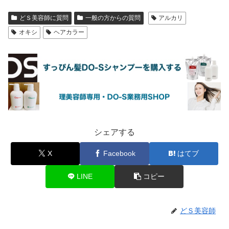
どＳ美容師に質問
一般の方からの質問
アルカリ
オキシ
ヘアカラー
シェアする
X
Facebook
はてブ
LINE
コピー
どＳ美容師