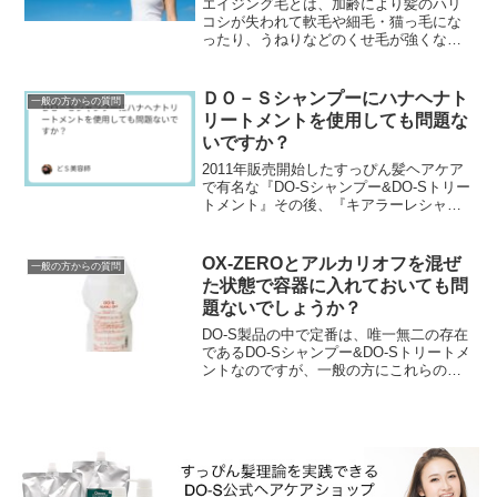
エイジング毛とは、加齢により髪のハリ
コシが失われて軟毛や細毛・猫っ毛にな
ったり、うねりなどのくせ毛が強くなっ
たり、パサパサして髪のツヤが失われた
り白髪が増えるなど毛髪や頭皮が変化す
ることです。エイジン...
ＤＯ－Ｓシャンプーにハナヘナト
一般の方からの質問
リートメントを使用しても問題な
いですか？
2011年販売開始したすっぴん髪ヘアケア
で有名な『DO-Sシャンプー&DO-Sトリー
トメント』その後、『キアラーレシャン
プー&キアラーレトリートメント』や『ハ
ナヘナシャンプー&ハナヘナトリートメン
ト』...
OX-ZEROとアルカリオフを混ぜ
一般の方からの質問
た状態で容器に入れておいても問
題ないでしょうか？
DO-S製品の中で定番は、唯一無二の存在
であるDO-Sシャンプー&DO-Sトリートメ
ントなのですが、一般の方にこれらの次
に売れ筋でみなさんからの評価の高いの
が『DO-Sアルカリオフ』です。でもこの
DO...