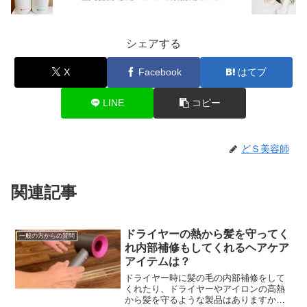
シェアする
X
Facebook
はてブ
LINE
コピー
どＳ美容師
関連記事
ドライヤーの熱から髪を守ってく
一般の方からの質問
れ内部補修もしてくれるヘアケア
アイテムは？
ドライヤー時に髪の毛の内部補修をして
くれたり、ドライヤーやアイロンの高熱
から髪を守るような製品はありますか？