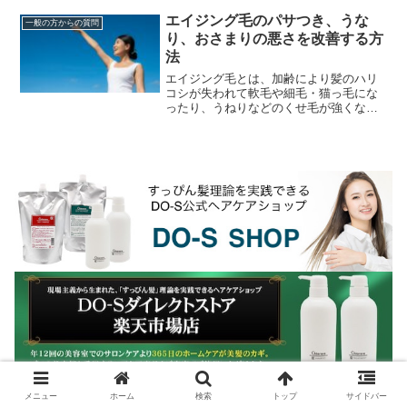
分け目...けど、頻繁に白髪染めをすると
傷みが気になる...
エイジング毛のパサつき、うな
一般の方からの質問
り、おさまりの悪さを改善する方
法
エイジング毛とは、加齢により髪のハリ
コシが失われて軟毛や細毛・猫っ毛にな
ったり、うねりなどのくせ毛が強くなっ
たり、パサパサして髪のツヤが失われた
り白髪が増えるなど毛髪や頭皮が変化す
ることです。エイジン...
メニュー
ホーム
検索
トップ
サイドバー