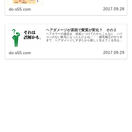
2017.09.28
do-s55.com
ヘアダメージが原因で髪質が変化？ その２
ヘアカラーの薬品を 頭皮につけてたからこんなに ハリ
コシのない軟毛になったんだよね・・・縮毛矯正のやりす
ぎで ヘアダメージしすぎたから新しく生えてくる毛も
ボサボサでくせ毛っも強くなるんだよねこのシャンプーに
変えてから 数ヶ月最近 抜け毛が...
2017.09.29
do-s55.com