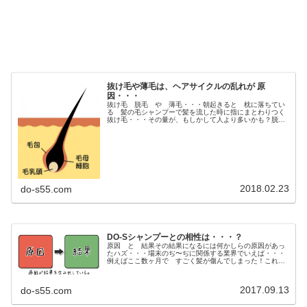
抜け毛や薄毛は、ヘアサイクルの乱れが 原
因・・・
抜け毛 脱毛 や 薄毛・・・朝起きると 枕に落ちてい
る 髪の毛シャンプーで髪を流した時に指にまとわりつく
抜け毛・・・その量が、もしかして人より多いかも？脱毛
症の危険があるのかな！？なんて心配に思う方は多
い・・・抜け毛・脱毛・薄毛の原因ってな...
2018.02.23
do-s55.com
DO-Sシャンプーとの相性は・・・？
原因 と 結果その結果になるには何かしらの原因があっ
たハズ・・・場末のぢ〜ぢに関係する業界でいえば・・・
例えばここ数ヶ月で すごく髪が傷んでしまった！これ
が 結果 なんだね♩んじゃ こいつをなんとか少しでも
改善したい。そこで 一番に考えなき...
2017.09.13
do-s55.com