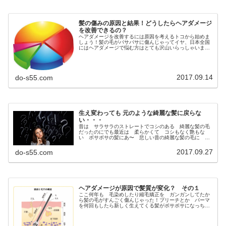
髪の傷みの原因と結果！どうしたらヘアダメージ
を改善できるの？
ヘアダメージを改善するには原因を考えるトコから始めま
しょう！髪の毛がバサバサに傷んじゃってイヤ、日本全国
にはヘアダメージで悩む方はとても沢山いらっしゃいま
す。昭和の時代から40年ほど美容師をしていた場末のパー
マ屋でもお客さんからの相談で一番...
2017.09.14
do-s55.com
生え変わっても 元のような綺麗な髪に戻らな
い・・・
昔は サラサラのストレートでコシのある 綺麗な髪の毛
だったのにでも最近は 柔らかくて コシもなく艶もな
い ボサボサの髪にあ〜 悲しい昔の綺麗な髪の毛に 戻
ることはないのかしら今日も元気に 孫のキィちゃんをク
リック♩↓にほんブログ村 美容室、...
2017.09.27
do-s55.com
ヘアダメージが原因で髪質が変化？ その１
ここ何年も 毛染めしたり縮毛矯正を ガンガンしてたか
ら髪の毛がすんごく傷んじゃった！ブリーチとか パーマ
を何回もしたら新しく生えてくる髪がボサボサになっちゃ
た（泣）生えてる髪の毛を傷めると新しく生えてくる髪も
変な髪 になっちゃうの？？？な〜...