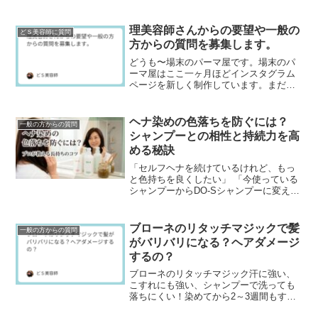
最近は洗い流さないタイプのヘアトリー
トメント（アウトバストリートメント）
なんかで髪の毛のケラ...
理美容師さんからの要望や一般の
どＳ美容師に質問
方からの質問を募集します。
どうも〜場末のパーマ屋です。場末のパ
ーマ屋はここ一ヶ月ほどインスタグラム
ページを新しく制作しています。まだま
だページ数は少ないですが、ぜひフォロ
ーして下さいネ↓場末のパーマ屋の美容師
日記のインスタグラ...
ヘナ染めの色落ちを防ぐには？
一般の方からの質問
シャンプーとの相性と持続力を高
める秘訣
「セルフヘナを続けているけれど、もっ
と色持ちを良くしたい」 「今使っている
シャンプーからDO-Sシャンプーに変えた
ら、ヘナは落ちにくくなる？」ヘナ愛用
者にとって、染めたての美しい色をいか
にキープするか...
ブローネのリタッチマジックで髪
一般の方からの質問
がバリバリになる？ヘアダメージ
するの？
ブローネのリタッチマジック汗に強い、
こすれにも強い、シャンプーで洗っても
落ちにくい！染めてから2～3週間もする
と根元から白髪が出てきて気になりだす