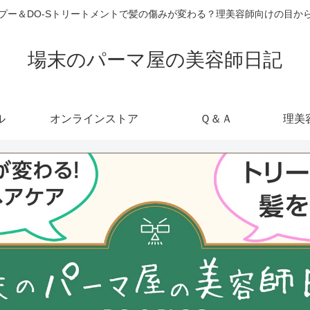
ャンプー＆DO-Sトリートメントで髪の傷みが変わる？理美容師向けの目
場末のパーマ屋の美容師日記
ル
オンラインストア
Ｑ＆Ａ
理美