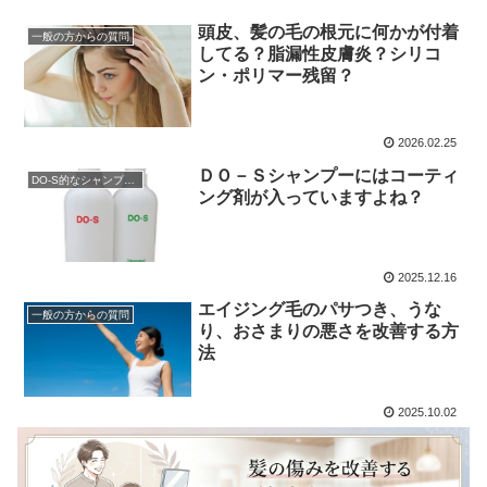
頭皮、髪の毛の根元に何かが付着
一般の方からの質問
してる？脂漏性皮膚炎？シリコ
ン・ポリマー残留？
2026.02.25
ＤＯ－Ｓシャンプーにはコーティ
DO-S的なシャンプー解析
ング剤が入っていますよね？
2025.12.16
エイジング毛のパサつき、うな
一般の方からの質問
り、おさまりの悪さを改善する方
法
2025.10.02