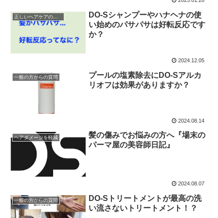
2025.01.28
DO-Sシャンプーやハナヘナの使
正しいヘアケアの仕方
い始めのパサパサは好転反応です
か？
2024.12.05
プールの塩素除去にDO-Sアルカ
一般の方からの質問
リオフは効果がありますか？
2024.08.14
髪の傷みでお悩みの方へ『場末の
ヘアダメージを軽減
パーマ屋の美容師日記』
2024.08.07
DO-Sトリートメントが最高の洗
一般の方からの質問
い流さないトリートメント！？