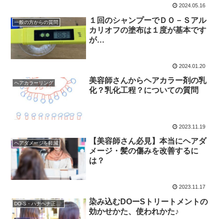
2024.05.16
１回のシャンプーでＤＯ－Ｓアル
一般の方からの質問
カリオフの塗布は１度が基本です
が…
2024.01.20
美容師さんからヘアカラー剤の乳
ヘアカラーリング
化？乳化工程？についての質問
2023.11.19
【美容師さん必見】本当にヘアダ
ヘアダメージを軽減
メージ・髪の傷みを改善するに
は？
2023.11.17
染み込むDOーSトリートメントの
DO-S・ハナヘナ正規販売店
効かせかた、使われかた♪