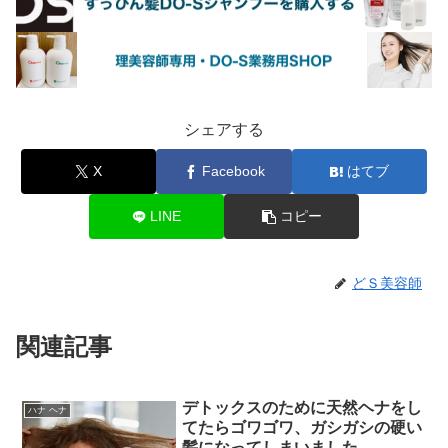
シェアする
X
Facebook
はてブ
LINE
コピー
どＳ美容師
関連記事
デトックスのために天然ヘナをし
ハナ ヘナ
てたらゴワゴワ、ガシガシの硬い
髪になってしまいました