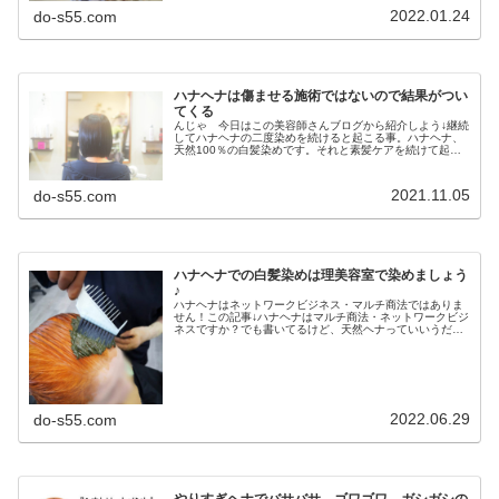
2022.01.24
do-s55.com
ハナヘナは傷ませる施術ではないので結果がつい
てくる
んじゃ 今日はこの美容師さんブログから紹介しよう↓継続
してハナヘナの二度染めを続けると起こる事。ハナヘナ、
天然100％の白髪染めです。それと素髪ケアを続けて起こ
る事。髪が綺麗になります。今年の5月に初来店以来ハナ
ヘナ二度染めとDO-Sシャン...
2021.11.05
do-s55.com
ハナヘナでの白髪染めは理美容室で染めましょう
♪
ハナヘナはネットワークビジネス・マルチ商法ではありま
せん！この記事↓ハナヘナはマルチ商法・ネットワークビジ
ネスですか？でも書いてるけど、天然ヘナっていいうだけ
で、マルチ商法みたいに思われてイメージダウンしてる部
分もあるし・・・マルチ商法で販...
2022.06.29
do-s55.com
やりすぎヘナでバサバサ、ゴワゴワ、ガシガシの