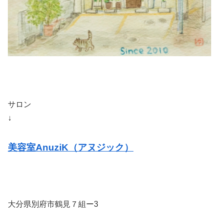
サロン
↓
美容室AnuziK（アヌジック）
大分県別府市鶴見７組ー3