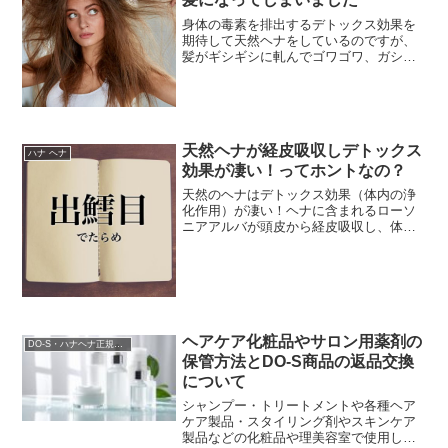
身体の毒素を排出するデトックス効果を
期待して天然ヘナをしているのですが、
髪がギシギシに軋んでゴワゴワ、ガシガ
シの硬い髪質になってしまいました
（涙）定期的に天然のヘナとインディゴ
で白髪染めをしています。...
天然ヘナが経皮吸収しデトックス
ハナ ヘナ
効果が凄い！ってホントなの？
天然のヘナはデトックス効果（体内の浄
化作用）が凄い！ヘナに含まれるローソ
ニアアルバが頭皮から経皮吸収し、体内
に溜まったストレスや肝臓の毒素、体内
の老廃物をデトックスして排出してくれ
ます。またナフトキン...
ヘアケア化粧品やサロン用薬剤の
DO-S・ハナヘナ正規販売店
保管方法とDO-S商品の返品交換
について
シャンプー・トリートメントや各種ヘア
ケア製品・スタイリング剤やスキンケア
製品などの化粧品や理美容室で使用して