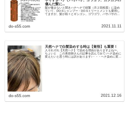
傷んだ髪に...
髪が傷まないと聞きハナヘナで頻繁（月２回程度）に染め
ていて、DO-Sシャンプー・DO-Sトリートメントも愛用し
てますが、髪が段々とギシゴシ、ゴワゴワ、バサバサの乾
燥毛になってきてます！なぜですか？そう、ハナヘナで頻
繁に染めてる方から髪が硬く...
2021.11.11
do-s55.com
天然ヘナで白髪染めする時は【覚悟】も重要！
人それぞれ【天然ヘナ】で染める理由がありますよね〜。
ちょいと この美容師さんの記事を読んでみて↓ヘナ染めに
変えたいと思う時には訳があります♪・・・ヘナ染めに変え
たいと思う時には訳があります♪/この先の健康を考えて、
ケミカルカラーから身体に優...
2021.12.16
do-s55.com