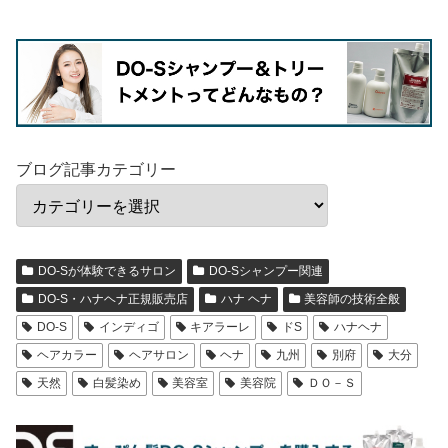
ブログ記事カテゴリー
DO-Sが体験できるサロン
DO-Sシャンプー関連
DO-S・ハナヘナ正規販売店
ハナ ヘナ
美容師の技術全般
DO-S
インディゴ
キアラーレ
ドS
ハナヘナ
ヘアカラー
ヘアサロン
ヘナ
九州
別府
大分
天然
白髪染め
美容室
美容院
ＤＯ－Ｓ