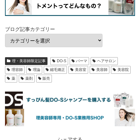
ブログ記事カテゴリー
理・美容師限定記事
DO-S
パーマ
ヘアサロン
理容師
理論
縮毛矯正
美容室
美容師
美容院
薬
薬剤
販売
シェアする