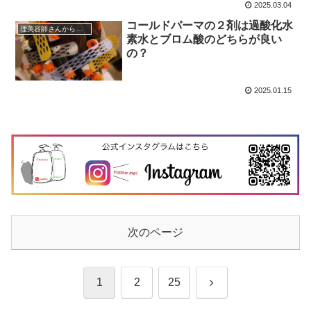
2025.03.04
コールドパーマの２剤は過酸化水
理美容師さんからの質問
素水とブロム酸のどちらが良い
の？
2025.01.15
次のページ
次
1
2
25