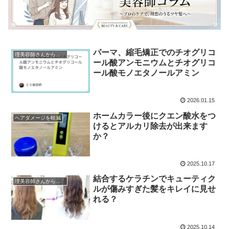
パーマ、縮毛矯正でのチオグリコ
理美容師さんからの質問
ール酸アンモニウムとチオグリコ
ール酸モノエタノールアミン
2026.01.15
ホームカラー後にクエン酸水をつ
ヘアダメージを軽減
けるとアルカリ除去が出来ます
か？
2025.10.17
結合するケラチンでキューティク
理美容師さんからの質問
ルが傷みすぎた髪をキレイに見せ
れる？
2025.10.14