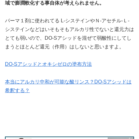
域で膨潤軟化する事自体が考えられません。
パーマ１剤に使われてる L-システインやＮ-アセチル-Ｌ-
システインなどはいそもそもアルカリ性でないと還元力は
とても弱いので、DO-Sアシッドを混ぜて弱酸性にしてし
まうとほとんど還元（作用）はしないと思いますよ。
DO-Sアシッドとオキシゼロの塗布方法
本当にアルカリ中和が可能な酸リンス？DO-Sアシッドは
希釈する？