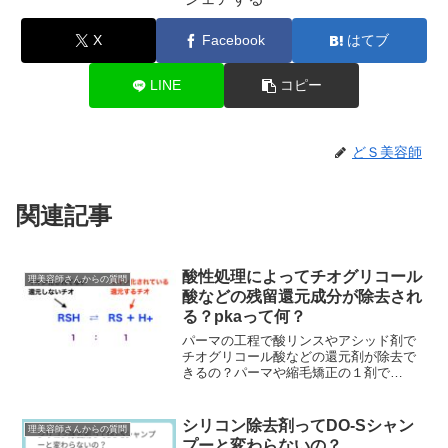
X
Facebook
はてブ
LINE
コピー
どＳ美容師
関連記事
酸性処理によってチオグリコール
理美容師さんからの質問
酸などの残留還元成分が除去され
る？pkaって何？
パーマの工程で酸リンスやアシッド剤で
チオグリコール酸などの還元剤が除去で
きるの？パーマや縮毛矯正の１剤で
pka（酸解離定数・イオン化定数）って何
か知ってる？パーマの工程で昔は必ずシ
ャンプー台で中間水洗...
シリコン除去剤ってDO-Sシャン
理美容師さんからの質問
プーと変わらないの？