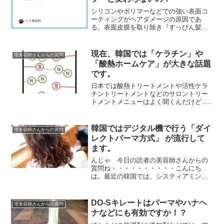
シリコンやポリマーなどでの強い表面コ
ーティングがヘアダメージの原因であ
る。表面皮膜を取り除き『すっぴん髪』
『素髪』にすることで髪の傷みが軽減で
きる。これ2010年ぐらいから美容業界で
言われ出したんです...
現在、韓国では「ケラチン」や
理美容師さんからの質問
「酸熱ホームケア」が大きな話題
です。
日本では酸熱トリートメントや活性ケラ
チントリートメントなどのサロントリー
トメントメニューはよく聞くんだけど...
お隣の韓国では酸熱トリートメントでは
なく酸熱ストレート、ケラチン系のトリ
ートメントではな...
韓国ではデジタル機で行う「ダイ
理美容師さんからの質問
レクトパーマ方式」 が流行して
ます。
んじゃ 今日の読者の美容師さんからの
質問ね・・・・・・・・・・こんにち
は。最近の韓国では、システィアミン
（システアミン）・TGS・GMT などの活
用が始まっています。中性パーマ・酸性
パーマの利用とあわ...
DO-Sキレートはパーマやハナヘ
理美容師さんからの質問
ナなどにも有効ですか！？