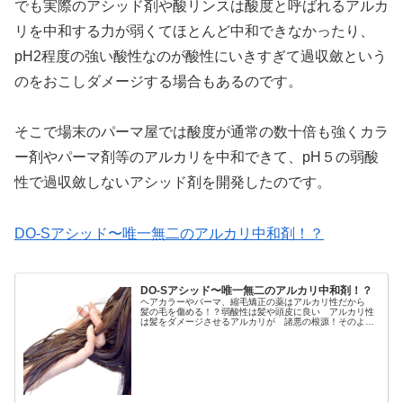
でも実際のアシッド剤や酸リンスは酸度と呼ばれるアルカ
リを中和する力が弱くてほとんど中和できなかったり、
pH2程度の強い酸性なのが酸性にいきすぎて過収斂という
のをおこしダメージする場合もあるのです。
そこで場末のパーマ屋では酸度が通常の数十倍も強くカラ
ー剤やパーマ剤等のアルカリを中和できて、pH５の弱酸
性で過収斂しないアシッド剤を開発したのです。
DO-Sアシッド〜唯一無二のアルカリ中和剤！？
DO-Sアシッド〜唯一無二のアルカリ中和剤！？
ヘアカラーやパーマ、縮毛矯正の薬はアルカリ性だから
髪の毛を傷める！？弱酸性は髪や頭皮に良い アルカリ性
は髪をダメージさせるアルカリが 諸悪の根源！そのよう
に考えてる美容師さんが非常に多いよね・・・ただ その
アルカリの何が悪いのかもよくわか...