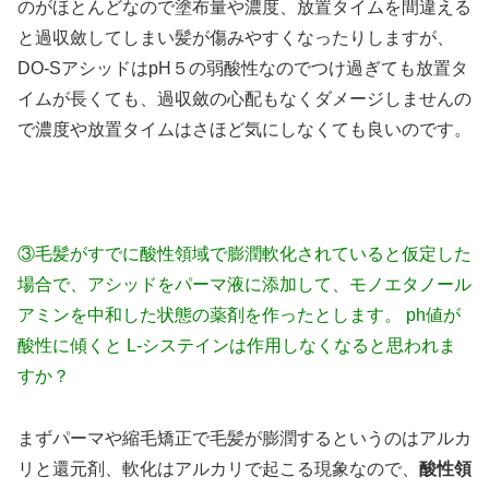
のがほとんどなので塗布量や濃度、放置タイムを間違える
と過収斂してしまい髪が傷みやすくなったりしますが、
DO-SアシッドはpH５の弱酸性なのでつけ過ぎても放置タ
イムが長くても、過収斂の心配もなくダメージしませんの
で濃度や放置タイムはさほど気にしなくても良いのです。
③毛髪がすでに酸性領域で膨潤軟化されていると仮定した
場合で、アシッドをパーマ液に添加して、モノエタノール
アミンを中和した状態の薬剤を作ったとします。 ph値が
酸性に傾くと L-システインは作用しなくなると思われま
すか？
まずパーマや縮毛矯正で毛髪が膨潤するというのはアルカ
リと還元剤、軟化はアルカリで起こる現象なので、
酸性領