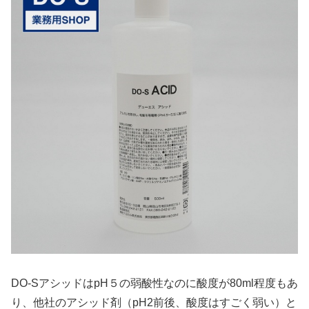
DO-SアシッドはpH５の弱酸性なのに酸度が80ml程度もあ
り、他社のアシッド剤（pH2前後、酸度はすごく弱い）と