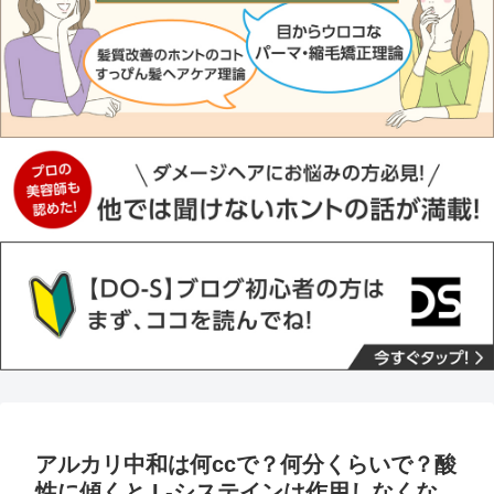
アルカリ中和は何ccで？何分くらいで？酸
性に傾くと L-システインは作用しなくな